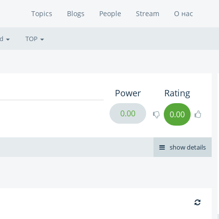
Topics
Blogs
People
Stream
О нас
ed
TOP
Power
Rating
0.00
0.00
show details