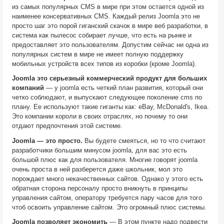
из самых популярных CMS в мире при этом остается одной из
наименее консервативных CMS. Каждый релиз Joomla это не
просто шаг это порой гиганский скачок в мире веб разработки, в
система как пылесос собирает лучше, что есть на рынке и
предоставляет это пользователям. Допустим сейчас ни одна из
популярных систем в мире не имеет полную поддержку
мобильных устройств всех типов из коробки (кроме Joomla).
Joomla это серьезный коммерческий продукт для больших
компаний
— у joomla есть четкий план развития, который они
четко соблюдают, и выпускают следующее поколение cms по
плану. Ее используют такие гиганты как: eBay, McDonald's, Ikea.
Это компании короли в своих отраслях, но почему то они
отдают предпочтения этой системе.
Joomla — это просто.
Вы будете смеяться, но то что считают
разработчики большим минусом joomla, для вас это есть
большой плюс как для пользователя. Многие говорят joomla
очень проста в ней разберется даже школьник, мол это
порождает много некачественных сайтов. Однако у этого есть
обратная сторона персоналу просто вникнуть в принципы
управления сайтом, оператору требуется пару часов для того
чтоб освоить управление сайтом. Это огромный плюс системы.
Joomla позволяет экономить
— В этом пункте надо подвести