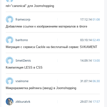
rel="canonical" для Joomshopping
framecorp
17.12.14
01:08
Добавляем ссылки к изображениям материалов в блоге
baritono
03.10.14
02:49
Миграция с сервиса Cackle на бесплатный сервис SVKAMENT
SmetDenis
14.09.14
13:00
Компиляция LESS в CSS
vseinone
31.07.14
06:30
Микроразметка рейтинга (звезд) в Joomshopping
zikkuratvk
29.07.14
17:57