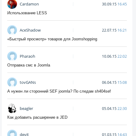
Cardamon
30.09.15
16:45
Использование LESS
AceShadow
22.07.15
16:21
«Быстрый просмотр» товаров для Joomshopping
Pharaoh
10.06.15
22:02
Отправка смс в Joomla
tovGANs
06.04.15
15:08
А нужен ли сторонний SEF joomla? По следам sh404sef
beagler
05.04.15
22:30
Как добавить расширение в JED
devit
01.03.15
14:43