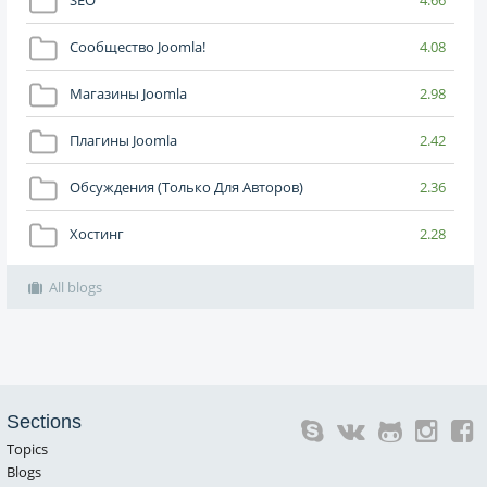
SEO
4.66
Сообщество Joomla!
4.08
Магазины Joomla
2.98
Плагины Joomla
2.42
Обсуждения (только Для Авторов)
2.36
Хостинг
2.28
All blogs
Sections
Topics
Blogs