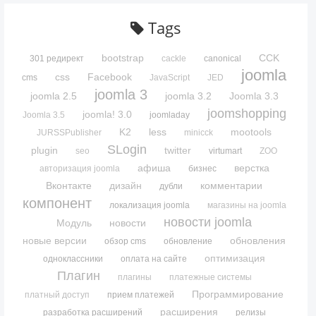
Tags
bootstrap
CCK
301 редирект
cackle
canonical
joomla
css
Facebook
cms
JavaScript
JED
joomla 3
joomla 2.5
joomla 3.2
Joomla 3.3
joomshopping
joomla! 3.0
Joomla 3.5
joomladay
K2
less
mootools
JURSSPublisher
minicck
SLogin
plugin
twitter
seo
virtumart
ZOO
афиша
верстка
авторизация joomla
бизнес
Вконтакте
дизайн
комментарии
дубли
компонент
локализация joomla
магазины на joomla
новости joomla
Модуль
новости
новые версии
обновления
обзор cms
обновление
оптимизация
одноклассники
оплата на сайте
Плагин
плагины
платежные системы
Программирование
платный доступ
прием платежей
расширения
разработка расширений
релизы