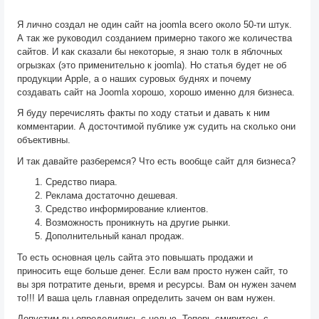
Я лично создал не один сайт на joomla всего около 50-ти штук.
А так же руководил созданием примерно такого же количества
сайтов. И как сказали бы некоторые, я знаю толк в яблочных
огрызках (это применительно к joomla). Но статья будет не об
продукции Apple, а о наших суровых буднях и почему
создавать сайт на Joomla хорошо, хорошо именно для бизнеса.
Я буду перечислять факты по ходу статьи и давать к ним
комментарии. А досточтимой публике уж судить на сколько они
объективны.
И так давайте разберемся? Что есть вообще сайт для бизнеса?
Средство пиара.
Реклама достаточно дешевая.
Средство информирование клиентов.
Возможность проникнуть на другие рынки.
Дополнительный канал продаж.
То есть основная цель сайта это повышать продажи и
приносить еще больше денег. Если вам просто нужен сайт, то
вы зря потратите деньги, время и ресурсы. Вам он нужен зачем
то!!! И ваша цель главная определить зачем он вам нужен.
Допустим вы определились с целью. Теперь смиритесь с