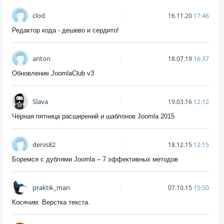
clod
16.11.20
17:46
Редактор кода - дешево и сердито!
anton
18.07.19
16:37
Обновление JoomlaClub v3
Slava
19.03.16
12:12
Чёрная пятница расширений и шаблонов Joomla 2015
denis82
18.12.15
12:15
Боремся с дублями Joomla – 7 эффективных методов
praktik_man
07.10.15
15:50
Косячим: Верстка текста.