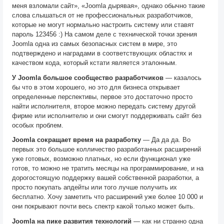
меня взломали сайт», «Joomla дырявая», однако обычно такие
слова слышаться от не профессиональных разработчиков,
которые не могут нормально настроить систему или ставят
пароль 123456 :) На самом деле с технической точки зрения
Joomla одна из самых безопасных систем в мире, это
подтверждено и наградами в соответствующих областях и
качеством кода, который кстати является эталонным.
У Joomla большое сообщество разработчиков
— казалось
бы что в этом хорошего, но это для бизнеса открывает
определенные перспективы, первое это достаточно просто
найти исполнителя, второе можно передать систему другой
фирме или исполнителю и они смогут поддерживать сайт без
особых проблем.
Joomla сокращает время на разработку
— Да да да. Во
первых это большое колличество разработанных расширений
уже готовых, возможно платных, но если функционал уже
готов, то можно не тратить месяцы на программирование, и на
дорогостоящую поддержку вашей собственной разработки, а
просто покупать апдейты или того лучше получить их
бесплатно. Хочу заметить что расширений уже более 10 000 и
они покрывают почти весь спектр какой только может быть.
Joomla на пике развития технологий
— как ни странно одна