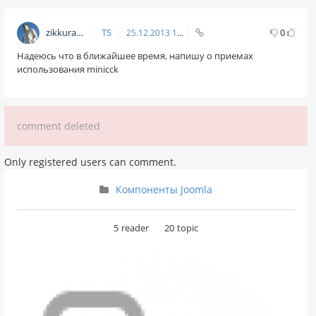
zikkuratvk
TS
0
25.12.2013
18:17
Надеюсь что в ближайшее время, напишу о приемах
использования minicck
comment deleted
Only registered users can comment.
Компоненты Joomla
5
reader
20
topic