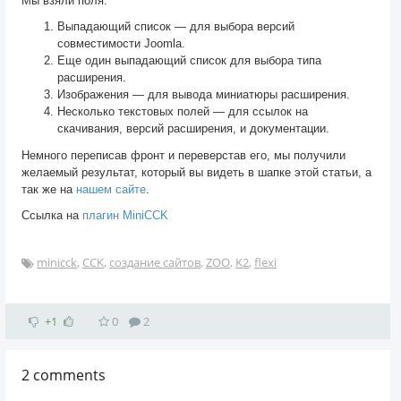
Мы взяли поля:
Выпадающий список — для выбора версий
совместимости Joomla.
Еще один выпадающий список для выбора типа
расширения.
Изображения — для вывода миниатюры расширения.
Несколько текстовых полей — для ссылок на
скачивания, версий расширения, и документации.
Немного переписав фронт и переверстав его, мы получили
желаемый результат, который вы видеть в шапке этой статьи, а
так же на
нашем сайте
.
Ссылка на
плагин MiniCCK
minicck
,
CCK
,
создание сайтов
,
ZOO
,
K2
,
flexi
+1
0
2
2
comments