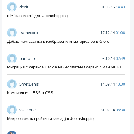
devit
01.03.15
14:43
rel="canonical" для Joomshopping
framecorp
17.12.14
01:08
Добавляем ссылки к изображениям материалов в блоге
baritono
03.10.14
02:49
Миграция с сервиса Cackle на бесплатный сервис SVKAMENT
SmetDenis
14.09.14
13:00
Компиляция LESS в CSS
vseinone
31.07.14
06:30
Микроразметка рейтинга (звезд) в Joomshopping