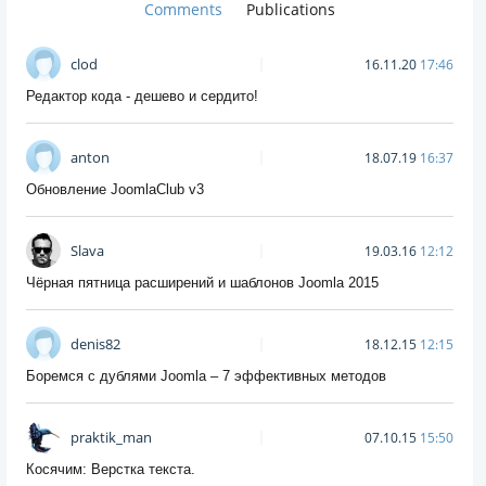
Comments
Publications
clod
16.11.20
17:46
Редактор кода - дешево и сердито!
anton
18.07.19
16:37
Обновление JoomlaClub v3
Slava
19.03.16
12:12
Чёрная пятница расширений и шаблонов Joomla 2015
denis82
18.12.15
12:15
Боремся с дублями Joomla – 7 эффективных методов
praktik_man
07.10.15
15:50
Косячим: Верстка текста.