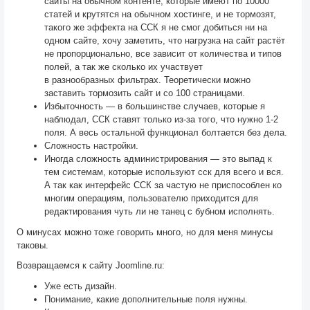
сайты на обычном контенте, которые имеют по 10000
статей и крутятся на обычном хостинге, и не тормозят,
такого же эффекта на ССК я не смог добиться ни на
одном сайте, хочу заметить, что нагрузка на сайт растёт
не пропорционально, все зависит от количества и типов
полей, а так же сколько их участвует
в разнообразных фильтрах. Теоретически можно
заставить тормозить сайт и со 100 страницами.
Избыточность — в большинстве случаев, которые я
наблюдал, ССК ставят только из-за того, что нужно 1-2
поля. А весь остальной функционал болтается без дела.
Сложность настройки.
Иногда сложность администрирования — это выпад к
тем системам, которые используют сск для всего и вся.
А так как интерфейс ССК за частую не приспособлен ко
многим операциям, пользователю приходится для
редактирования чуть ли не танец с бубном исполнять.
О минусах можно тоже говорить много, но для меня минусы
таковы.
Возвращаемся к сайту Joomline.ru:
Уже есть дизайн.
Понимание, какие дополнительные поля нужны.