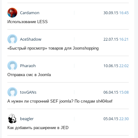
Cardamon
30.09.15
16:45
Использование LESS
AceShadow
22.07.15
16:21
«Быстрый просмотр» товаров для Joomshopping
Pharaoh
10.06.15
22:02
Отправка смс в Joomla
tovGANs
06.04.15
15:08
А нужен ли сторонний SEF joomla? По следам sh404sef
beagler
05.04.15
22:30
Как добавить расширение в JED