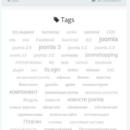
RSS
All comments
Tags
bootstrap
CCK
301 редирект
cackle
canonical
joomla
css
Facebook
cms
JavaScript
JED
joomla 3
joomla 2.5
joomla 3.2
Joomla 3.3
joomshopping
joomla! 3.0
Joomla 3.5
joomladay
K2
less
mootools
JURSSPublisher
minicck
SLogin
plugin
twitter
seo
virtumart
ZOO
афиша
верстка
авторизация joomla
бизнес
Вконтакте
дизайн
комментарии
дубли
компонент
локализация joomla
магазины на joomla
новости joomla
Модуль
новости
новые версии
обновления
обзор cms
обновление
оптимизация
одноклассники
оплата на сайте
Плагин
плагины
платежные системы
Программирование
платный доступ
прием платежей