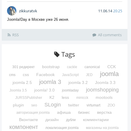
zikkuratvk
11.06.14
20:25
Joomla!Day в Москве уже 26 июня.
RSS
All comments
Tags
bootstrap
CCK
301 редирект
cackle
canonical
joomla
css
Facebook
cms
JavaScript
JED
joomla 3
joomla 2.5
joomla 3.2
Joomla 3.3
joomshopping
joomla! 3.0
Joomla 3.5
joomladay
K2
less
mootools
JURSSPublisher
minicck
SLogin
plugin
twitter
seo
virtumart
ZOO
афиша
верстка
авторизация joomla
бизнес
Вконтакте
дизайн
комментарии
дубли
компонент
локализация joomla
магазины на joomla