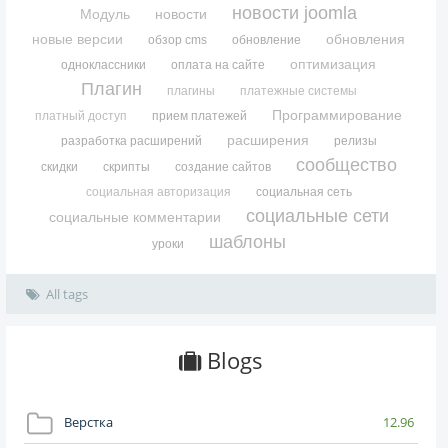
новости joomla
Модуль
новости
новые версии
обновления
обзор cms
обновление
оптимизация
одноклассники
оплата на сайте
Плагин
плагины
платежные системы
Программирование
платный доступ
прием платежей
расширения
разработка расширений
релизы
сообщество
скидки
скрипты
создание сайтов
социальная авторизация
социальная сеть
социальные сети
социальные комментарии
шаблоны
уроки
All tags
Blogs
Верстка
12.96