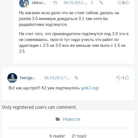
zikkuratvk
TS
0
04.10.2012
18:55
Ну магазин ясно дело что не стоит сейчас делать на
joomla 3.0 минимум дождаться 3.1 там хотя бы
разработчики подтянутся.
На счет того, что производители подтянутся под 3.0 это я
не сомневаюсь, просто тут надо учесть что работ по
адаптации с 2.5 на 3.0 все же меньше чем было с 1.5 на
2.5
Nevigen
-1
06.10.2012
10:43
Во! как шустро!!! К2 уже подтянулось
getk2.org/
Only registered users can comment.
Новости
6
reader
21
topic