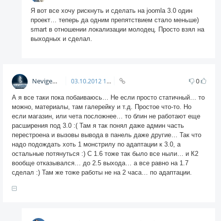
Я вот все хочу рискнуть и сделать на joomla 3.0 один
проект… теперь да одним препятствием стало меньше)
smart в отношении локализации молодец. Просто взял на
выходных и сделал.
Nevigen
0
03.10.2012
16:11
А я все таки пока побаиваюсь… Не если просто статичный… то
можно, материалы, там галерейку и т.д. Простое что-то. Но
если магазин, или чета посложнее… то блин не работают еще
расширения под 3.0 :( Там я так понял даже админ часть
перестроена и вызовы вывода в панель даже другие… Так что
надо подождать хоть 1 монстрилу по адаптации к 3.0, а
остальные потянуться :) С 1.6 тоже так было все ныли… и К2
вообще отказывался… до 2.5 выхода… а все равно на 1.7
сделал :) Там же тоже работы не на 2 часа… по адаптации.