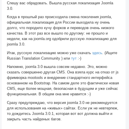
Спешу вас обрадовать. Вышла русская локализация Joomla
3.0.
Когда в прошлый раз происходила смена поколения joomla,
официальная локализация для России выходила ну очень
долго, что породило кучу форков и переводов очень низкого
качества. В этот раз все вышло по другому: не прошло и
недели, как на joomla.org одобрили русскую локализацию для
joomla 3.0.
Итак, русскую локализацию можно уже скачать
здесь
. (Ищите
Russian Translation Community ) или
тут
:-)
Напомню, joomla 3.0 вышла совсем недавно. Это, можно
сказать совершенно другая CMS. Она взяла курс на отказ от js
фримворка mootools и внедрение стандартного интерфейса
основанном на Bootstrap. На самом деле это фактически новая
CMS, еще более мощная, безопасная в будущем и уже сейчас
функциональная. В общем она мне нравится :-)
Сразу предупреждаю, что версия joomla 3.0 не рекомендуется
для использования на «живых» сайтах. Если уж не невтерпеж,
то дождитесь Joomla 3.0.1, которая вот вот должна выйти и
закрыть часть найденых багов.