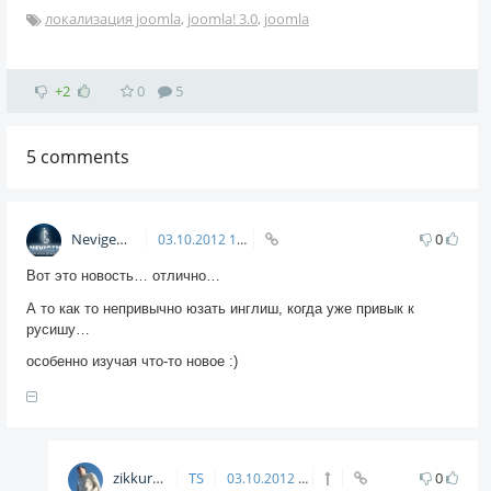
локализация joomla
,
joomla! 3.0
,
joomla
+2
0
5
5
comments
Nevigen
0
03.10.2012
15:24
Вот это новость… отлично…
А то как то непривычно юзать инглиш, когда уже привык к
русишу…
особенно изучая что-то новое :)
zikkuratvk
TS
0
03.10.2012
15:29