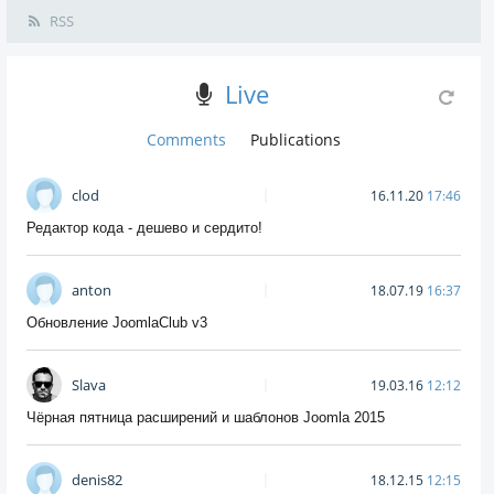
RSS
Live
Comments
Publications
clod
16.11.20
17:46
Редактор кода - дешево и сердито!
anton
18.07.19
16:37
Обновление JoomlaClub v3
Slava
19.03.16
12:12
Чёрная пятница расширений и шаблонов Joomla 2015
denis82
18.12.15
12:15