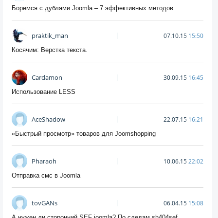
Боремся с дублями Joomla – 7 эффективных методов
praktik_man
07.10.15
15:50
Косячим: Верстка текста.
Cardamon
30.09.15
16:45
Использование LESS
AceShadow
22.07.15
16:21
«Быстрый просмотр» товаров для Joomshopping
Pharaoh
10.06.15
22:02
Отправка смс в Joomla
tovGANs
06.04.15
15:08
А нужен ли сторонний SEF joomla? По следам sh404sef