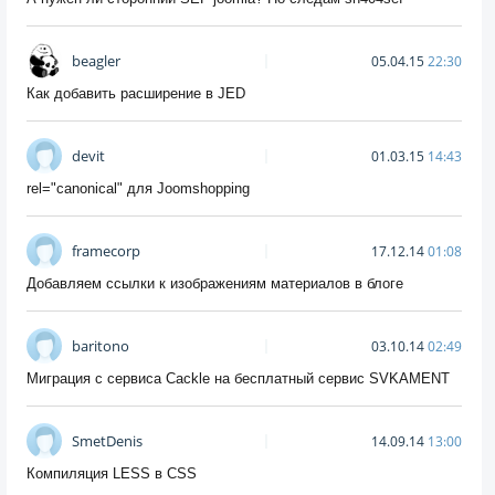
beagler
05.04.15
22:30
Как добавить расширение в JED
devit
01.03.15
14:43
rel="canonical" для Joomshopping
framecorp
17.12.14
01:08
Добавляем ссылки к изображениям материалов в блоге
baritono
03.10.14
02:49
Миграция с сервиса Cackle на бесплатный сервис SVKAMENT
SmetDenis
14.09.14
13:00
Компиляция LESS в CSS