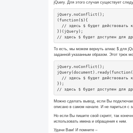
jQuery. Для этого случая существует сле
jQuery
.
noConflict
();
(
function
(
$
){
// здесь $ будет действовать к
})(
jQuery
);
// здесь $ будет доступен для др
То есть, мы можем вернуть алиас $ для jQ
заданной указанным образом. Этот трюк м
jQuery
.
noConflict
();
jQuery
(
document
).
ready
(
function
(
// здесь $ будет действовать к
});
// здесь $ будет доступен для др
Можно сделать вывод, если Вы подключаете
описано в самом начале. И не париться с 
Но если Вы пишите свой скрипт, так конеч
использовать имена и обращения к ним.
Удачи Вам! И помните –