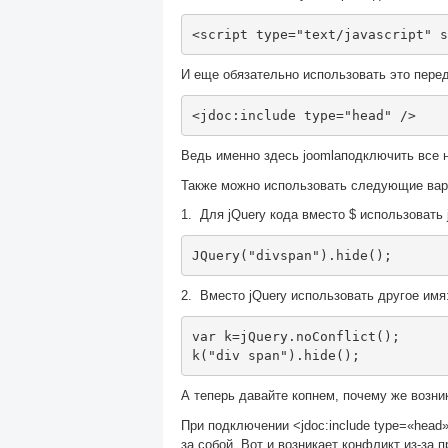
<script
type
=
"text/javascript"
s
И еще обязательно использовать это пере
<jdoc:include
type
=
"head"
/>
Ведь именно здесь joomlaподключить все 
Также можно использовать следующие вар
1.
Для jQuery кода вместо $ использовать 
JQuery
(
"divspan"
).
hide
();
2.
Вместо jQuery использовать другое имя
var
 k
=
jQuery
.
noConflict
();
k
(
"div span"
).
hide
();
А теперь давайте копнем, почему же возни
При подключении
<jdoc:include type=«hea
за собой. Вот и возникает конфликт из-за 