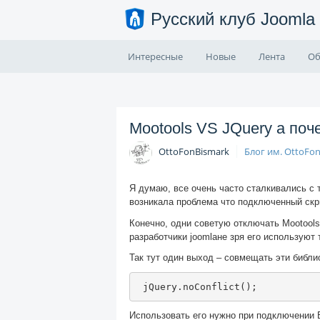
Русский клуб Joomla
Интересные
Новые
Лента
Об
Mootools VS JQuery а поч
OttoFonBismark
Блог им. OttoFo
Я думаю, все очень часто сталкивались с 
возникала проблема что подключенный скри
Конечно, одни советую отключать Mootools
разработчики joomlaне зря его используют 
Так тут один выход – совмещать эти библи
 jQuery
.
noConflict
();
Использовать его нужно при подключении 