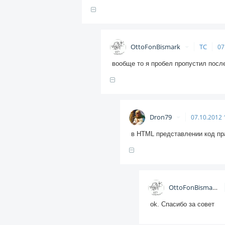
OttoFonBismark
ТС
07
вообще то я пробел пропустил после 
Dron79
07.10.2012
в HTML представлении код пра
OttoFonBismark
ok. Спасибо за совет