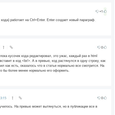
+1
кода) работает на Ctrl+Enter. Enter создает новый параграф.
0
пока кусочек кода редактировал, это ужас, каждый раз в html
тавит в код <br/>. А в превью, код растянулся в одну строку, как
ил как есть, оказалось что в статье нормально все смотрится. На
то бы более менее нормально его оформить.
0
23:15
училось. На превью может вытянуться, но в публикации все в