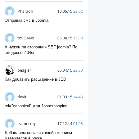
Pharaoh
10.06.15
22:02
Отправка смс в Joomla
tovGANs
06.04.15
15:08
А нужен ли сторонний SEF joomla? По
следам sh404sef
beagler
05.04.15
22:30
Как добавить расширение в JED
devit
01.03.15
14:43
rel="canonical" для Joomshopping
framecorp
17.12.14
01:08
Добавляем ссылки к изображениям
материалов в блоге