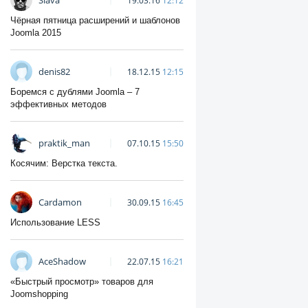
Slava
19.03.16
12:12
Чёрная пятница расширений и шаблонов
Joomla 2015
denis82
18.12.15
12:15
Боремся с дублями Joomla – 7
эффективных методов
praktik_man
07.10.15
15:50
Косячим: Верстка текста.
Cardamon
30.09.15
16:45
Использование LESS
AceShadow
22.07.15
16:21
«Быстрый просмотр» товаров для
Joomshopping