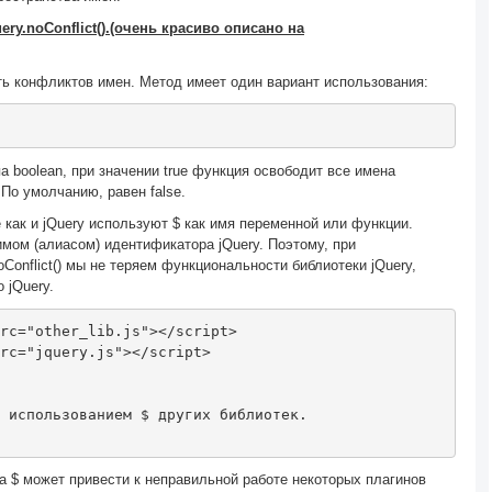
ry.noConflict().(очень красиво описано на
ть конфликтов имен. Метод имеет один вариант использования:
 boolean, при значении true функция освободит все имена
По умолчанию, равен false.
же как и jQuery используют $ как имя переменной или функции.
имом (алиасом) идентификатора jQuery. Поэтому, при
Conflict() мы не теряем функциональности библиотеки jQuery,
 jQuery.
rc
=
"other_lib.js"
></script>
rc
=
"jquery.js"
></script>
 использованием $ других библиотек. 
$ может привести к неправильной работе некоторых плагинов