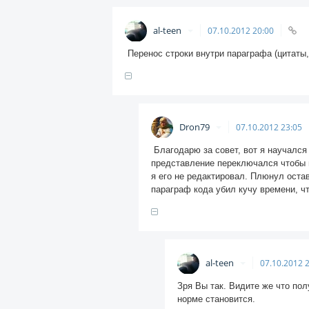
al-teen
07.10.2012
20:00
Перенос строки внутри параграфа (цитаты, 
Dron79
07.10.2012
23:05
Благодарю за совет, вот я научался 
представление переключался чтобы вс
я его не редактировал. Плюнул остав
параграф кода убил кучу времени, ч
al-teen
07.10.2012
Зря Вы так. Видите же что пол
норме становится.