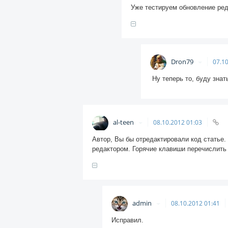
Уже тестируем обновление ред
Dron79
07.1
Ну теперь то, буду знать
al-teen
08.10.2012
01:03
Автор, Вы бы отредактировали код статье
редактором. Горячие клавиши перечислить
admin
08.10.2012
01:41
Исправил.