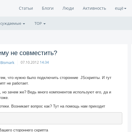
Статьи
Блоги
Люди
Активность
ещё
суждаемые
TOP
ему не совместить?
nBismark
07.10.2012
14:34
тем, что нужно было подключить сторонние JSскрипты. И тут
пт не работает.
, но зачем же? Ведь много компонентов используют его, да и
тоже.
отеки. Возникает вопрос как? Тут на помощь нам приходит
Вашего стороннего скрипта