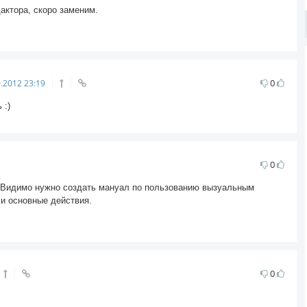
актора, скоро заменим.
0
0.2012
23:19
 :)
0
. Видимо нужно создать мануал по пользованию вызуальным
 и основные действия.
0