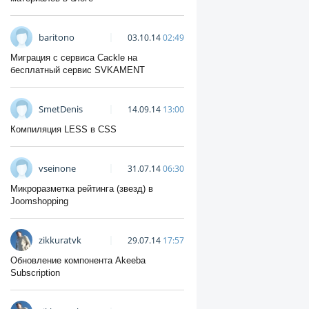
baritono
03.10.14
02:49
Миграция с сервиса Cackle на
бесплатный сервис SVKAMENT
SmetDenis
14.09.14
13:00
Компиляция LESS в CSS
vseinone
31.07.14
06:30
Микроразметка рейтинга (звезд) в
Joomshopping
zikkuratvk
29.07.14
17:57
Обновление компонента Akeeba
Subscription