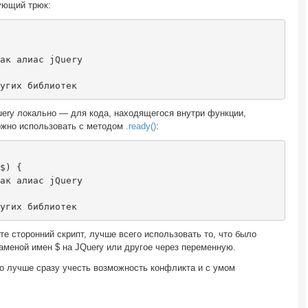
дующий трюк:
ак алиас jQuery 
угих библиотек
uery локально — для кода, находящегося внутри функции,
ожно использовать с методом
.ready()
:
$
)
{
ак алиас jQuery 
угих библиотек
 сторонний скрипт, лучше всего использовать то, что было
заменой имен $ на JQuery или другое через переменную.
но лучше сразу учесть возможность конфликта и с умом