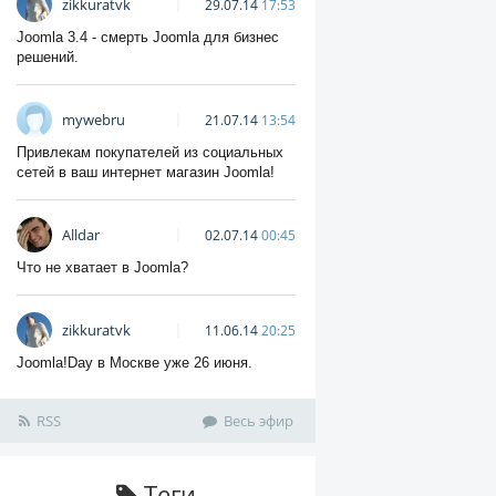
zikkuratvk
29.07.14
17:53
Joomla 3.4 - смерть Joomla для бизнес
решений.
mywebru
21.07.14
13:54
Привлекам покупателей из социальных
сетей в ваш интернет магазин Joomla!
Alldar
02.07.14
00:45
Что не хватает в Joomla?
zikkuratvk
11.06.14
20:25
Joomla!Day в Москве уже 26 июня.
RSS
Весь эфир
Теги