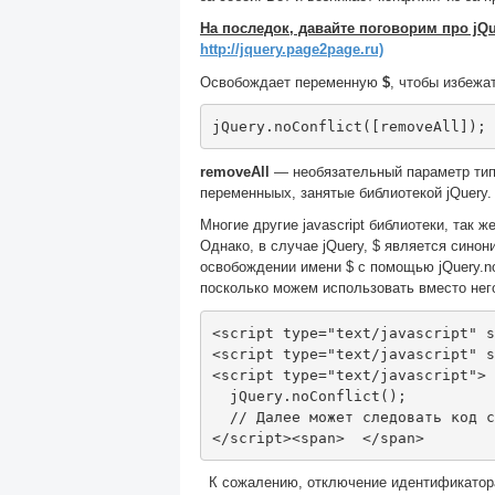
На последок, давайте поговорим про jQue
http://jquery.page2page.ru)
Освобождает переменную
$
, чтобы избежа
jQuery
.
noConflict
([
removeAll
]);
removeAll
— необязательный параметр типа
переменныых, занятые библиотекой jQuery. 
Многие другие javascript библиотеки, так 
Однако, в случае jQuery, $ является синон
освобождении имени $ с помощью jQuery.no
посколько можем использовать вместо него
<script
type
=
"text/javascript"
s
<script
type
=
"text/javascript"
s
<script
type
=
"text/javascript"
>
  jQuery
.
noConflict
();
// Далее может следовать код с
</script><span>
</span>
К сожалению, отключение идентификатора 