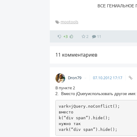
ВСЕ ГЕНИАЛЬНОЕ 
mootools
+3
2
11
11
комментариев
Dron79
07.10.2012
17:17
В пункте 2
2.
Вместо jQueryиспользовать другое имя:
vark
=
jQuery
.
noConflict
();
вместо
k
(“
div span
”).
hide
();
нужно
так
vark
(“
div span
”).
hide
();