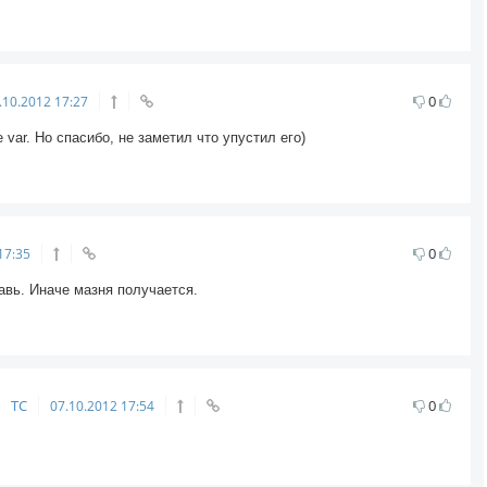
0
.10.2012
17:27
var. Но спасибо, не заметил что упустил его)
0
17:35
вь. Иначе мазня получается.
ТС
0
07.10.2012
17:54