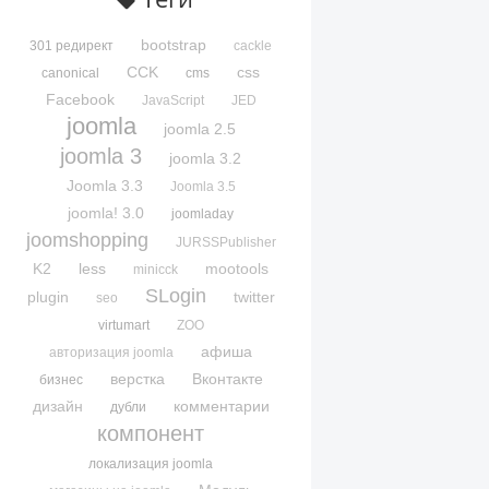
bootstrap
301 редирект
cackle
CCK
css
canonical
cms
Facebook
JavaScript
JED
joomla
joomla 2.5
joomla 3
joomla 3.2
Joomla 3.3
Joomla 3.5
joomla! 3.0
joomladay
joomshopping
JURSSPublisher
K2
less
mootools
minicck
SLogin
plugin
twitter
seo
virtumart
ZOO
афиша
авторизация joomla
верстка
Вконтакте
бизнес
дизайн
комментарии
дубли
компонент
локализация joomla