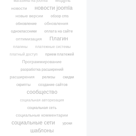
Модуль
магазины на joomla
новости joomla
новости
новые версии
обзор cms
обновления
обновление
одноклассники
оплата на сайте
Плагин
оптимизация
плагины
платежные системы
платный доступ
прием платежей
Программирование
разработка расширений
расширения
релизы
скидки
скрипты
создание сайтов
сообщество
социальная авторизация
социальная сеть
социальные комментарии
социальные сети
уроки
шаблоны