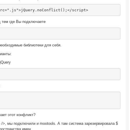
rc
=
".js"
>
jQuery
.
noConflict
();
</script>
д тем где Вы подключаете
необходимые библиотеки для себя.
ианты:
jQuery
:
кает этот конфликт?
d» />, мы подключили и
mootools. А там система зарезервировала $
пространства имен.