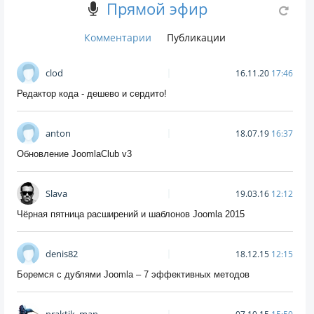
Прямой эфир
Комментарии
Публикации
clod
16.11.20
17:46
Редактор кода - дешево и сердито!
anton
18.07.19
16:37
Обновление JoomlaClub v3
Slava
19.03.16
12:12
Чёрная пятница расширений и шаблонов Joomla 2015
denis82
18.12.15
12:15
Боремся с дублями Joomla – 7 эффективных методов
praktik_man