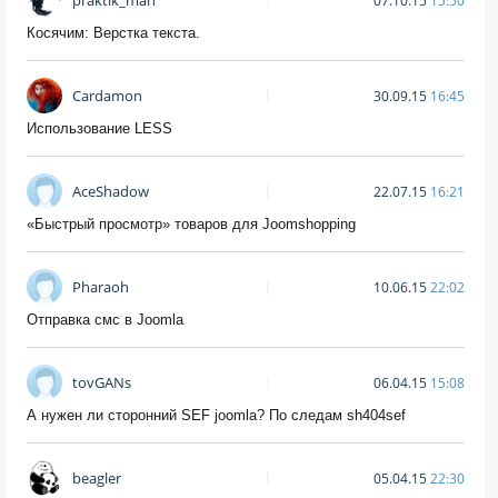
07.10.15
15:50
Косячим: Верстка текста.
Cardamon
30.09.15
16:45
Использование LESS
AceShadow
22.07.15
16:21
«Быстрый просмотр» товаров для Joomshopping
Pharaoh
10.06.15
22:02
Отправка смс в Joomla
tovGANs
06.04.15
15:08
А нужен ли сторонний SEF joomla? По следам sh404sef
beagler
05.04.15
22:30