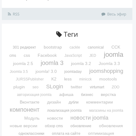
RSS
Весь эфир
Теги
bootstrap
CCK
301 редирект
cackle
canonical
joomla
css
Facebook
cms
JavaScript
JED
joomla 3
joomla 2.5
joomla 3.2
Joomla 3.3
joomshopping
joomla! 3.0
Joomla 3.5
joomladay
K2
less
mootools
JURSSPublisher
minicck
SLogin
plugin
twitter
seo
virtumart
ZOO
афиша
верстка
авторизация joomla
бизнес
Вконтакте
дизайн
комментарии
дубли
компонент
локализация joomla
магазины на joomla
новости joomla
Модуль
новости
новые версии
обновления
обзор cms
обновление
оптимизация
одноклассники
оплата на сайте