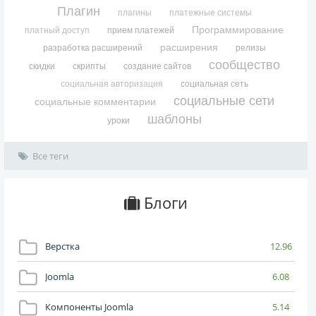
Плагин
плагины
платежные системы
Программирование
платный доступ
прием платежей
расширения
разработка расширений
релизы
сообщество
скидки
скрипты
создание сайтов
социальная авторизация
социальная сеть
социальные сети
социальные комментарии
шаблоны
уроки
Все теги
Блоги
Верстка
12.96
Joomla
6.08
Компоненты Joomla
5.14