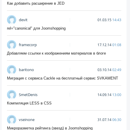
Как добавить расширение в JED
devit
01.03.15
14:43
rel="canonical" для Joomshopping
framecorp
17.12.14
01:08
Добавляем ссылки к изображениям материалов в блоге
baritono
03.10.14
02:49
Миграция с сервиса Cackle на бесплатный сервис SVKAMENT
SmetDenis
14.09.14
13:00
Компиляция LESS в CSS
vseinone
31.07.14
06:30
Микроразметка рейтинга (звезд) в Joomshopping