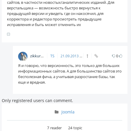
сайтов, в частности новостых/аналитических изданий. Для
верстальщика — возможность быстро вернустья к
предыдущей версии и увидеть где он накосячил, для
корректора и редактора просмотреть предыдущие
исправления и быть может отменить их
zikkuratvk
TS
0
21.09.2013
09:51
Я и говорю, что версионность, это только для больших
информационных сайтов. А для большинства сайтов это
бесполезная фича, а учитывая разростание базы, так
еще и вредная.
Only registered users can comment.
Joomla
7
reader
24
topic