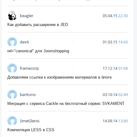
beagler
05.04.15
22:30
Как добавить расширение в JED
devit
01.03.15
14:43
rel="canonical" для Joomshopping
framecorp
17.12.14
01:08
Добавляем ссылки к изображениям материалов в блоге
baritono
03.10.14
02:49
Миграция с сервиса Cackle на бесплатный сервис SVKAMENT
SmetDenis
14.09.14
13:00
Компиляция LESS в CSS