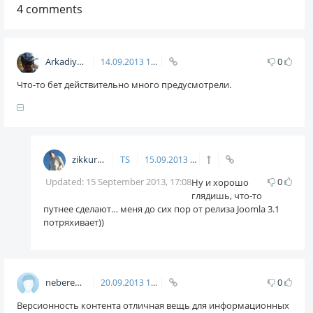
4
comments
Arkadiy
0
14.09.2013
19:34
Что-то бет действительно много предусмотрели.
zikkuratvk
TS
15.09.2013
17:08
Updated:
15 September 2013, 17:08
0
Ну и хорошо
глядишь, что-то
путнее сделают… меня до сих пор от релиза Joomla 3.1
потряхивает))
neberekutin
0
20.09.2013
13:53
Версионность контента отличная вещь для информационных