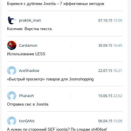
Боремся с дублями Joomla – 7 эффективных методов
praktik_man
07.10.15
15:50
Косячим: Верстка текста.
Cardamon
30.09.15
16:45
Использование LESS
AceShadow
22.07.15
16:21
«Быстрый просмотр» товаров для Joomshopping
Pharaoh
10.06.15
22:02
Отправка смс в Joomla
tovGANs
06.04.15
15:08
А нужен ли сторонний SEF joomla? По следам sh404sef