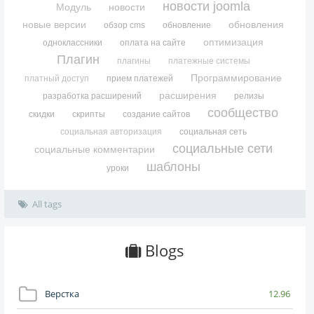
новости joomla
Модуль
новости
новые версии
обновления
обзор cms
обновление
оптимизация
одноклассники
оплата на сайте
Плагин
плагины
платежные системы
Программирование
платный доступ
прием платежей
расширения
разработка расширений
релизы
сообщество
скидки
скрипты
создание сайтов
социальная авторизация
социальная сеть
социальные сети
социальные комментарии
шаблоны
уроки
All tags
Blogs
Верстка
12.96