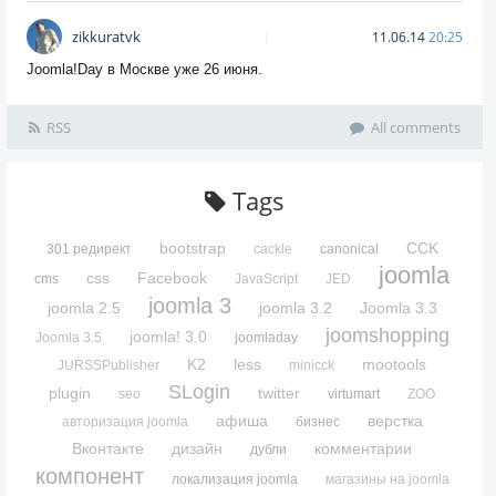
zikkuratvk
11.06.14
20:25
Joomla!Day в Москве уже 26 июня.
RSS
All comments
Tags
bootstrap
CCK
301 редирект
cackle
canonical
joomla
css
Facebook
cms
JavaScript
JED
joomla 3
joomla 2.5
joomla 3.2
Joomla 3.3
joomshopping
joomla! 3.0
Joomla 3.5
joomladay
K2
less
mootools
JURSSPublisher
minicck
SLogin
plugin
twitter
seo
virtumart
ZOO
афиша
верстка
авторизация joomla
бизнес
Вконтакте
дизайн
комментарии
дубли
компонент
локализация joomla
магазины на joomla