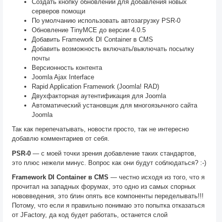
Создать кнопку обновлений для добавления новых
серверов помощи
По умолчанию использовать автозагрузку PSR-0
Обновление TinyMCE до версии 4.0.5
Добавить Framework DI Container в CMS
Добавить возможность включать/выключать посылку
почты
Версионность контента
Joomla Ajax Interface
Rapid Application Framework (Joomla! RAD)
Двухфакторная аутентификация для Joomla
Автоматический установщик для многоязычного сайта
Joomla
Так как перепечатывать, новости просто, так не интересно
добавлю комментариев от себя.
PSR-0
— с моей точки зрения добавление таких стандартов,
это плюс нежели минус. Вопрос как они будут соблюдаться? :-)
Framework DI Container в CMS
— честно исходя из того, что я
прочитал на западных форумах, это одно из самых спорных
нововведения, это блин опять все компоненты переделывать!!!
Потому, что если я правильно понимаю это попытка отказаться
от JFactory, да код будет работать, останется слой