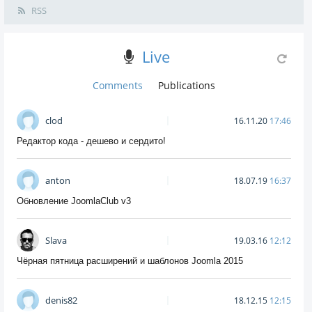
RSS
Live
Comments
Publications
clod
16.11.20
17:46
Редактор кода - дешево и сердито!
anton
18.07.19
16:37
Обновление JoomlaClub v3
Slava
19.03.16
12:12
Чёрная пятница расширений и шаблонов Joomla 2015
denis82
18.12.15
12:15