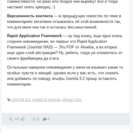
совместимости, но рано или поздно они вырежут все и тогда
настанет опять крендец :-)
Версионность контента
— в предыдущих новостях по теме в
комментариях негативно отзывались об этой возможности так,
что для меня она так и осталась бессмысленной.
Rapid Application Framework
— ну под конец, еще одно очень
спорное нововведение, во первых это Rapid Application
Framework (Joomla! RAD) — Это FOF от Akeeba, а во вторых
еще один слой абстракции? Ну, ребята, тогда уж откажитесь от
своего фреймворка да и все.
Остальные наверное нововведения у меня не взывают какие то
особых чувств и эмоций, однако если у вас есть, что сказать
или добавить по поводу альфы Joomla 3.2 прошу оставлять
комментарии.
joomla 3.2
,
новости joomla
,
обзор cms
+1
0
4