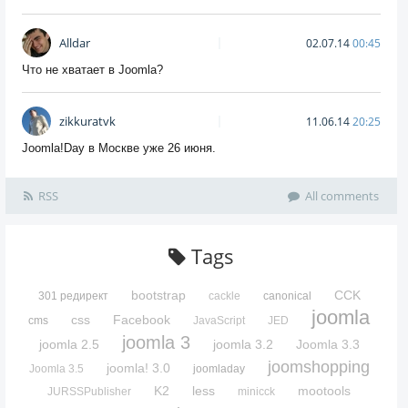
Alldar
02.07.14
00:45
Что не хватает в Joomla?
zikkuratvk
11.06.14
20:25
Joomla!Day в Москве уже 26 июня.
RSS
All comments
Tags
bootstrap
CCK
301 редирект
cackle
canonical
joomla
css
Facebook
cms
JavaScript
JED
joomla 3
joomla 2.5
joomla 3.2
Joomla 3.3
joomshopping
joomla! 3.0
Joomla 3.5
joomladay
K2
less
mootools
JURSSPublisher
minicck