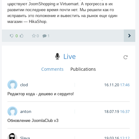
царствуют JoomShopping и Virtuemart. А прогресса в их
развитии последнее время почти нет. Мы решили как-то
исправить это положение и вывестить на рынок еще один
магазин — HikaShop.
0
0
1
Live
Comments
Publications
clod
16.11.20
17:46
Редактор кода - дешево и сердито!
anton
18.07.19
16:37
Обновление JoomlaClub v3
Slava
19.03.16
12:12