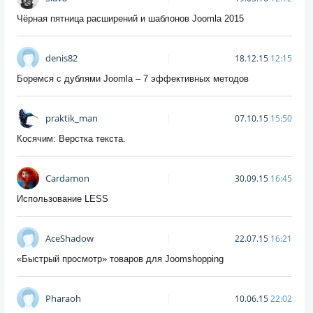
Чёрная пятница расширений и шаблонов Joomla 2015
denis82
18.12.15
12:15
Боремся с дублями Joomla – 7 эффективных методов
praktik_man
07.10.15
15:50
Косячим: Верстка текста.
Cardamon
30.09.15
16:45
Использование LESS
AceShadow
22.07.15
16:21
«Быстрый просмотр» товаров для Joomshopping
Pharaoh
10.06.15
22:02