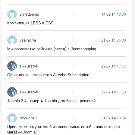
SmetDenis
14.09.14
13:00
Компиляция LESS в CSS
vseinone
31.07.14
06:30
Микроразметка рейтинга (звезд) в Joomshopping
zikkuratvk
29.07.14
17:57
Обновление компонента Akeeba Subscription
zikkuratvk
29.07.14
17:53
Joomla 3.4 - смерть Joomla для бизнес решений.
mywebru
21.07.14
13:54
Привлекам покупателей из социальных сетей в ваш интернет
магазин Joomla!