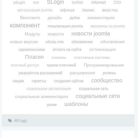
SLogin
plugin
twitter
seo
virtumart
ZOO
афиша
верстка
авторизация joomla
бизнес
Вконтакте
дизайн
комментарии
дубли
компонент
локализация joomla
магазины на joomla
новости joomla
Модуль
новости
новые версии
обновления
обзор cms
обновление
оптимизация
одноклассники
оплата на сайте
Плагин
плагины
платежные системы
Программирование
платный доступ
прием платежей
расширения
разработка расширений
релизы
сообщество
скидки
скрипты
создание сайтов
социальная авторизация
социальная сеть
социальные сети
социальные комментарии
шаблоны
уроки
All tags