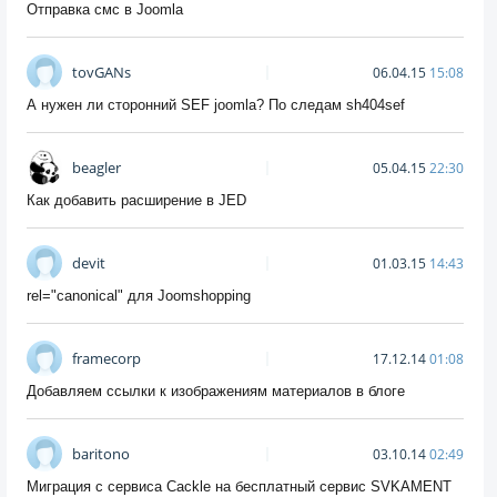
Отправка смс в Joomla
tovGANs
06.04.15
15:08
А нужен ли сторонний SEF joomla? По следам sh404sef
beagler
05.04.15
22:30
Как добавить расширение в JED
devit
01.03.15
14:43
rel="canonical" для Joomshopping
framecorp
17.12.14
01:08
Добавляем ссылки к изображениям материалов в блоге
baritono
03.10.14
02:49
Миграция с сервиса Cackle на бесплатный сервис SVKAMENT