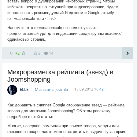
встать вопрос о дублировании некоторых страниц. Чтобы
избежать неприятных ситуаций при индексировании, будем
использовать рекомендуемый Яндексом и Google атрибут
rel=«canonical» тега <link>.
Напомню, что rel=«canonical» позволяет указать
предпочитаемый урл для индексации среди группы похожих/
одинаковых страниц.
+2
3
14
Микроразметка рейтинга (звезд) в
Joomshopping
ELLE
Магазины Joomla
18.09.2012
16:42
Как добавить в сниппет Google отображение звезд — рейтинга
товара для магазина Joomshopping? Об этом расскажу
подробнее в этой статье.
Многие, наверное, замечали при поиске товара, услуги или
отзывов о товаре, часто можно встретить в выдаче Гугла яркие