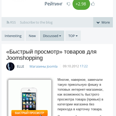
Рейтинг
+2.98
RSS
Subscribe to the blog
More
Interesting
New
Discussed
TOP
«Быстрый просмотр» товаров для
Joomshopping
ELLE
Магазины Joomla
09.10.2012
17:22
Многие, наверное, замечали
такую прикольную фишку в
топовых интернет-магазинах,
как возможность быстрого
просмотра товара (превью) в
категории магазина без
перехода в карточку товара.