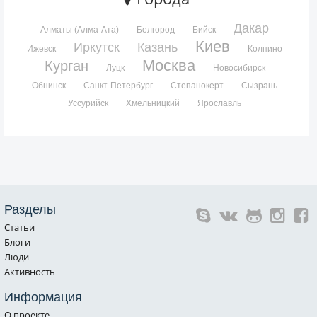
Дакар
Алматы (Алма-Ата)
Белгород
Бийск
Киев
Иркутск
Казань
Ижевск
Колпино
Москва
Курган
Луцк
Новосибирск
Обнинск
Санкт-Петербург
Степанокерт
Сызрань
Уссурийск
Хмельницкий
Ярославль
Разделы
Статьи
Блоги
Люди
Активность
Информация
О проекте