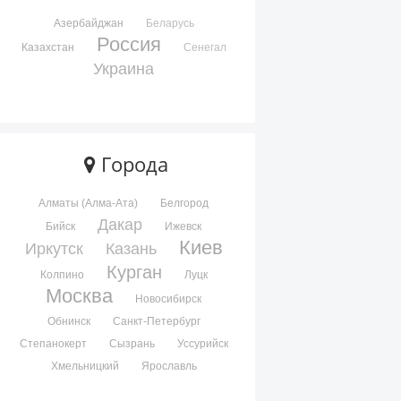
Азербайджан
Беларусь
Россия
Казахстан
Сенегал
Украина
Города
Алматы (Алма-Ата)
Белгород
Дакар
Бийск
Ижевск
Киев
Иркутск
Казань
Курган
Колпино
Луцк
Москва
Новосибирск
Обнинск
Санкт-Петербург
Степанокерт
Сызрань
Уссурийск
Хмельницкий
Ярославль