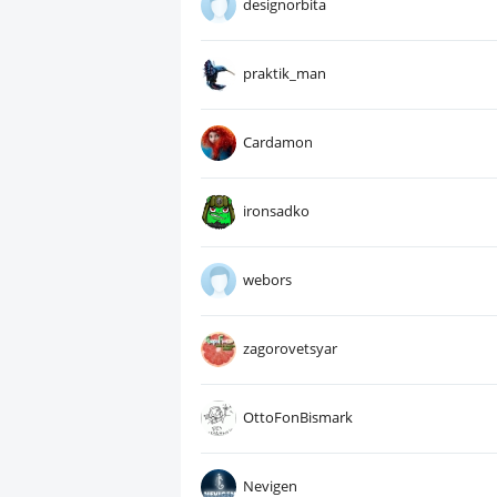
designorbita
praktik_man
Cardamon
ironsadko
webors
zagorovetsyar
OttoFonBismark
Nevigen