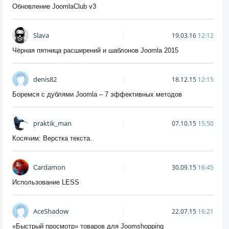
Обновление JoomlaClub v3
Slava
19.03.16
12:12
Чёрная пятница расширений и шаблонов Joomla 2015
denis82
18.12.15
12:15
Боремся с дублями Joomla – 7 эффективных методов
praktik_man
07.10.15
15:50
Косячим: Верстка текста.
Cardamon
30.09.15
16:45
Использование LESS
AceShadow
22.07.15
16:21
«Быстрый просмотр» товаров для Joomshopping