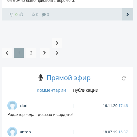
ей можно было присвоить версию 3.
0
0
0
1
2
Прямой эфир
Комментарии
Публикации
clod
16.11.20
17:46
Редактор кода - дешево и сердито!
anton
18.07.19
16:37