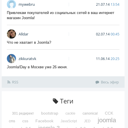
mywebru
21.07.14
13:54
Привлекам покупателей из социальных сетей в ваш интернет
магазин Joomla!
Alldar
02.07.14
00:45
Что не хватает в Joomla?
zikkuratvk
11.06.14
20:25
Joomla!Day в Москве уже 26 июня.
RSS
Весь эфир
Теги
bootstrap
CCK
301 редирект
cackle
canonical
joomla
css
Facebook
cms
JavaScript
JED