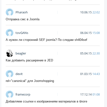
Pharaoh
10.06.15
22:02
Отправка смс в Joomla
tovGANs
06.04.15
15:08
А нужен ли сторонний SEF joomla? По следам sh404sef
beagler
05.04.15
22:30
Как добавить расширение в JED
devit
01.03.15
14:43
rel="canonical" для Joomshopping
framecorp
17.12.14
01:08
Добавляем ссылки к изображениям материалов в блоге