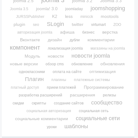
joomla 3
joomla 2.5
joomla 3.2
Joomla 3.3
joomshopping
joomla! 3.0
Joomla 3.5
joomladay
K2
less
mootools
JURSSPublisher
minicck
SLogin
plugin
twitter
seo
virtumart
ZOO
афиша
верстка
авторизация joomla
бизнес
Вконтакте
дизайн
комментарии
дубли
компонент
локализация joomla
магазины на joomla
новости joomla
Модуль
новости
новые версии
обновления
обзор cms
обновление
оптимизация
одноклассники
оплата на сайте
Плагин
плагины
платежные системы
Программирование
платный доступ
прием платежей
расширения
разработка расширений
релизы
сообщество
скидки
скрипты
создание сайтов
социальная авторизация
социальная сеть
социальные сети
социальные комментарии
шаблоны
уроки