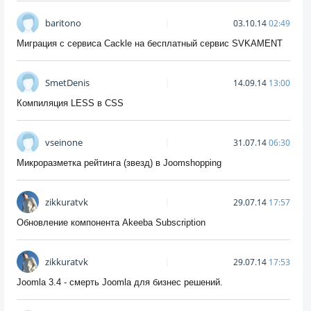
baritono
03.10.14
02:49
Миграция с сервиса Cackle на бесплатный сервис SVKAMENT
SmetDenis
14.09.14
13:00
Компиляция LESS в CSS
vseinone
31.07.14
06:30
Микроразметка рейтинга (звезд) в Joomshopping
zikkuratvk
29.07.14
17:57
Обновление компонента Akeeba Subscription
zikkuratvk
29.07.14
17:53
Joomla 3.4 - смерть Joomla для бизнес решений.