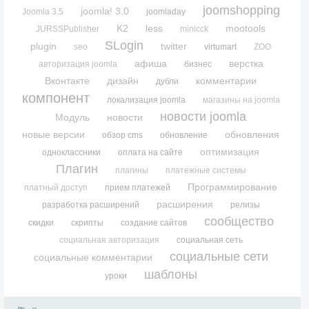
joomshopping
joomla! 3.0
Joomla 3.5
joomladay
K2
less
mootools
JURSSPublisher
minicck
SLogin
plugin
twitter
seo
virtumart
ZOO
афиша
верстка
авторизация joomla
бизнес
Вконтакте
дизайн
комментарии
дубли
компонент
локализация joomla
магазины на joomla
новости joomla
Модуль
новости
новые версии
обновления
обзор cms
обновление
оптимизация
одноклассники
оплата на сайте
Плагин
плагины
платежные системы
Программирование
платный доступ
прием платежей
расширения
разработка расширений
релизы
сообщество
скидки
скрипты
создание сайтов
социальная авторизация
социальная сеть
социальные сети
социальные комментарии
шаблоны
уроки