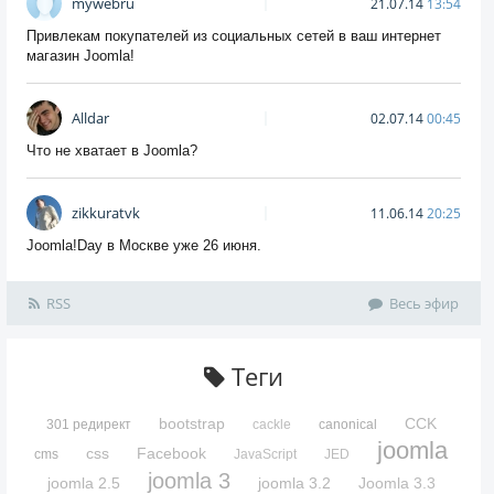
mywebru
21.07.14
13:54
Привлекам покупателей из социальных сетей в ваш интернет
магазин Joomla!
Alldar
02.07.14
00:45
Что не хватает в Joomla?
zikkuratvk
11.06.14
20:25
Joomla!Day в Москве уже 26 июня.
RSS
Весь эфир
Теги
bootstrap
CCK
301 редирект
cackle
canonical
joomla
css
Facebook
cms
JavaScript
JED
joomla 3
joomla 2.5
joomla 3.2
Joomla 3.3