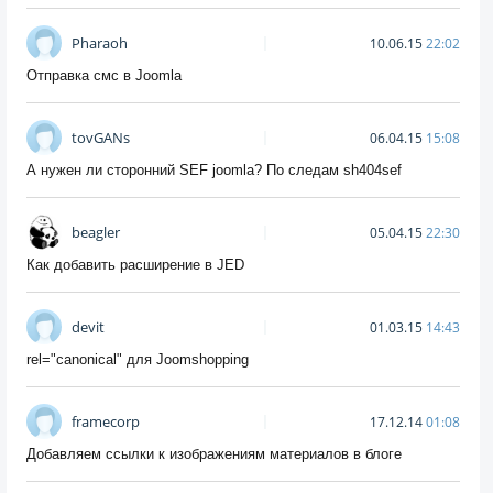
Pharaoh
10.06.15
22:02
Отправка смс в Joomla
tovGANs
06.04.15
15:08
А нужен ли сторонний SEF joomla? По следам sh404sef
beagler
05.04.15
22:30
Как добавить расширение в JED
devit
01.03.15
14:43
rel="canonical" для Joomshopping
framecorp
17.12.14
01:08
Добавляем ссылки к изображениям материалов в блоге