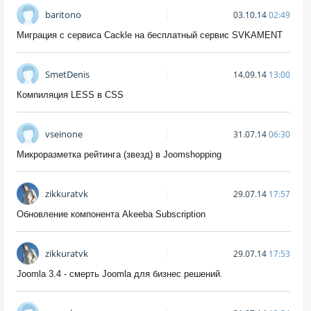
baritono
03.10.14
02:49
Миграция с сервиса Cackle на бесплатный сервис SVKAMENT
SmetDenis
14.09.14
13:00
Компиляция LESS в CSS
vseinone
31.07.14
06:30
Микроразметка рейтинга (звезд) в Joomshopping
zikkuratvk
29.07.14
17:57
Обновление компонента Akeeba Subscription
zikkuratvk
29.07.14
17:53
Joomla 3.4 - смерть Joomla для бизнес решений.