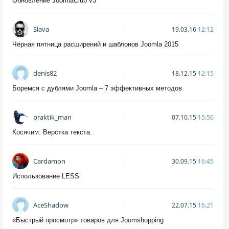
Обновление JoomlaClub v3
Slava
19.03.16
12:12
Чёрная пятница расширений и шаблонов Joomla 2015
denis82
18.12.15
12:15
Боремся с дублями Joomla – 7 эффективных методов
praktik_man
07.10.15
15:50
Косячим: Верстка текста.
Cardamon
30.09.15
16:45
Использование LESS
AceShadow
22.07.15
16:21
«Быстрый просмотр» товаров для Joomshopping