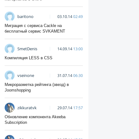
baritono
03.10.14
02:49
Миграция с сервиса Cackle на
бесплатный сервис SVKAMENT
SmetDenis
14.09.14
13:00
Компиляция LESS в CSS
vseinone
31.07.14
06:30
Микроразметка рейтинга (звезд) в
Joomshopping
zikkuratvk
29.07.14
17:57
Обновление компонента Akeeba
Subscription