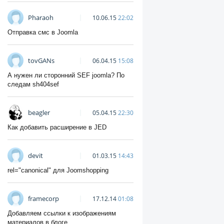
Pharaoh
10.06.15
22:02
Отправка смс в Joomla
tovGANs
06.04.15
15:08
А нужен ли сторонний SEF joomla? По
следам sh404sef
beagler
05.04.15
22:30
Как добавить расширение в JED
devit
01.03.15
14:43
rel="canonical" для Joomshopping
framecorp
17.12.14
01:08
Добавляем ссылки к изображениям
материалов в блоге