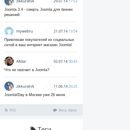
zikkuratvk
29.07.14
17:53
Joomla 3.4 - смерть Joomla для бизнес
решений.
mywebru
21.07.14
13:54
Привлекам покупателей из социальных
сетей в ваш интернет магазин Joomla!
Alldar
02.07.14
00:45
Что не хватает в Joomla?
zikkuratvk
11.06.14
20:25
Joomla!Day в Москве уже 26 июня.
RSS
Весь эфир
Теги