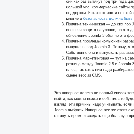
они как раз вытянут под три года ци
большой упс, коммерческие сайты п
поддержки. Кстати от части по этой
многие и
безопасность должна быть 
Причина техническая — до сих пор J
внешняя защита на уровне, но что д
обновление Joomla 3 обычно это фо
Причина проблемы комьюнити разраб
выпущены под Joomla 3. Потому, что
Собственно они и выпускать расшире
Причина маркетинговая — тут на сам
разница между Joomla 2.5 и Joomla 
плюс, так как с ним надо разбирать
смене версии CMS.
Это наверное далеко не полный список того
выйти, как можно позже и событие это буд
взгляд, эти причины надо учитывать, если
Joomla выбрать. Наверное все же стоит ск
оттянуть время и создать еще большую про