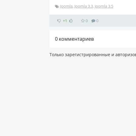
Joomla
,
Joomla 3.3
,
Joomla 3.5
+1
0
0
0
комментариев
Только зарегистрированные и авторизо