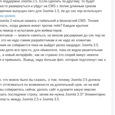
кл поддержки Joomla 2.5. Если сделать по-другому, то будет
росто развернуться и уйдут на CMS c более длинным сроком
 причине выпущен патч для Joomla 1.5, ее до сих пор используют
на уровне
.
oomla 3 нельзя назвать стабильной и безопасной CMS. Точнее
елать, когда движок воюет против тебя? Каждое крупное
рс-мажор и испытание для вебмастеров.
отчиков — можете смеяться, но многие расширения до сих пор не
 это не надо самим разработчикам и не надо их клиентам.
ния не собираются пока не выйдет релиз кандидат Joomla 3.5.
ом деле все просто, для обывателя, пока не видна решительная
3, а новый интерфейс, как ни странно это скорей минус нежели
ся и привыкать. Вывод, надо больше фич, которые подтолкнут нас к
, что можно было бы сказать, о том, почему Joomla 3.5 должна
ет оттягиваться по возможности на длительный срок, но на мой
 вы собираетесь сейчас делать сайт и думаете какую версию
азать последнюю строку, зачем же нужна Joomla 3.3? Элементарно
пасть между Joomla 2.5 и Joomla 3.5.