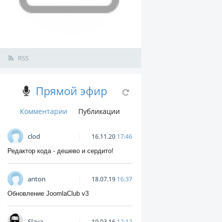
RSS
Прямой эфир
Комментарии
Публикации
clod
16.11.20
17:46
Редактор кода - дешево и сердито!
anton
18.07.19
16:37
Обновление JoomlaClub v3
Slava
19.03.16
12:12