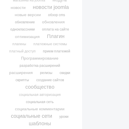
Модуль
магазины на joomla
новости joomla
новости
новые версии
обзор cms
обновления
обновление
одноклассники
оплата на сайте
Плагин
оптимизация
плагины
платежные системы
платный доступ
прием платежей
Программирование
разработка расширений
расширения
релизы
скидки
скрипты
создание сайтов
сообщество
социальная авторизация
социальная сеть
социальные комментарии
социальные сети
уроки
шаблоны