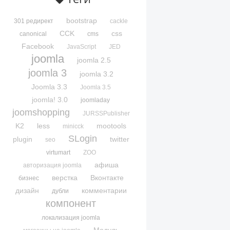
bootstrap
301 редирект
cackle
CCK
css
canonical
cms
Facebook
JavaScript
JED
joomla
joomla 2.5
joomla 3
joomla 3.2
Joomla 3.3
Joomla 3.5
joomla! 3.0
joomladay
joomshopping
JURSSPublisher
K2
less
mootools
minicck
SLogin
plugin
twitter
seo
virtumart
ZOO
афиша
авторизация joomla
верстка
Вконтакте
бизнес
дизайн
комментарии
дубли
компонент
локализация joomla