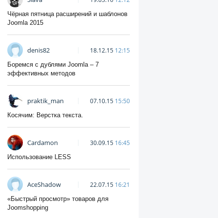
Чёрная пятница расширений и шаблонов
Joomla 2015
denis82
18.12.15
12:15
Боремся с дублями Joomla – 7
эффективных методов
praktik_man
07.10.15
15:50
Косячим: Верстка текста.
Cardamon
30.09.15
16:45
Использование LESS
AceShadow
22.07.15
16:21
«Быстрый просмотр» товаров для
Joomshopping