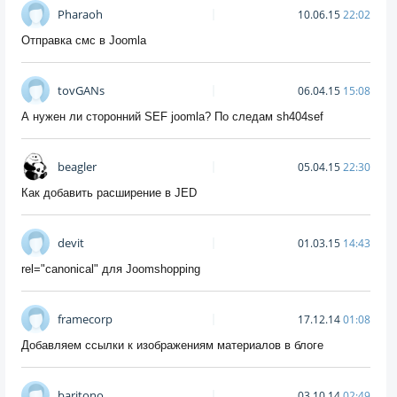
Pharaoh
10.06.15
22:02
Отправка смс в Joomla
tovGANs
06.04.15
15:08
А нужен ли сторонний SEF joomla? По следам sh404sef
beagler
05.04.15
22:30
Как добавить расширение в JED
devit
01.03.15
14:43
rel="canonical" для Joomshopping
framecorp
17.12.14
01:08
Добавляем ссылки к изображениям материалов в блоге
baritono
03.10.14
02:49