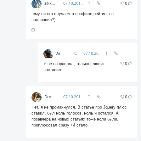
zikkuratvk
0
07.10.2012
18:01
ему ни кто случаем в профиле рейтинг не
подправил?)
Arkadiy
ТС
07.10.2012
18:07
0
Я не поправлял, только плюсик
поставил.
Dron79
0
07.10.2012
18:29
Нет, я не промахнулся. В статье про Jquery плюс
ставил. был ноль голосов, ноль и остался. А
позавчера на новых статьях тоже ноли были,
проплюсовал сразу +4 стало.