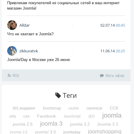
Привлекам покупателей из социальных сетей в ваш интернет
магазин Joomla!
Alldar
02.07.14
00:45
Что не хватает в Joomla?
zikkuratvk
11.06.14
20:25
Joomla!Day в Москве уже 26 июня.
RSS
Весь эфир
Теги
bootstrap
CCK
301 редирект
cackle
canonical
joomla
css
Facebook
cms
JavaScript
JED
joomla 3
joomla 2.5
joomla 3.2
Joomla 3.3
joomshopping
joomla! 3.0
Joomla 3.5
joomladay