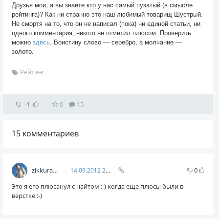
Друзья мои, а вы знаете кто у нас самый пузатый (в смысле
рейтинга)? Как ни странно это наш любимый товарищ Шустрый.
Не смортя на то, что он не написал (пока) ни единой статьи, ни
одного комментария, никого не отметил плюсом. Проверить
можно
здесь
. Воистину слово — серебро, а молчание —
золото.
Рейтинг
-1
0
15
15
комментариев
zikkuratvk
0
14.09.2012
20:09
Это я его плюсанул с найтом :-) когда еще плюсы были в
верстке :-)