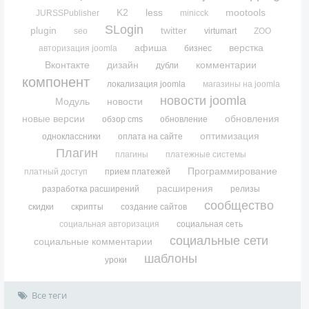
K2
less
mootools
JURSSPublisher
minicck
SLogin
plugin
twitter
seo
virtumart
ZOO
афиша
верстка
авторизация joomla
бизнес
Вконтакте
дизайн
комментарии
дубли
компонент
локализация joomla
магазины на joomla
новости joomla
Модуль
новости
новые версии
обновления
обзор cms
обновление
оптимизация
одноклассники
оплата на сайте
Плагин
плагины
платежные системы
Программирование
платный доступ
прием платежей
расширения
разработка расширений
релизы
сообщество
скидки
скрипты
создание сайтов
социальная авторизация
социальная сеть
социальные сети
социальные комментарии
шаблоны
уроки
Все теги