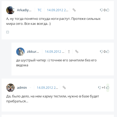
Arkadiy
ТС
0
14.09.2012
20:13
А, ну тогда понятно откуда ноги растут. Протеже сильных
мира сего. Все как всегда. :)
zikkuratvk
0
14.09.2012
20:18
да шустрый читер :-) точнее его зачитили без его
ведома
admin
+1
14.09.2012
20:34
Да, было дело, на нем карму тестили, нужно в базе будет
прибраться…