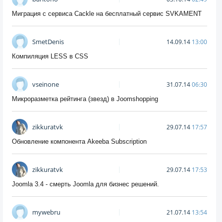
Миграция с сервиса Cackle на бесплатный сервис SVKAMENT
SmetDenis
14.09.14
13:00
Компиляция LESS в CSS
vseinone
31.07.14
06:30
Микроразметка рейтинга (звезд) в Joomshopping
zikkuratvk
29.07.14
17:57
Обновление компонента Akeeba Subscription
zikkuratvk
29.07.14
17:53
Joomla 3.4 - смерть Joomla для бизнес решений.
mywebru
21.07.14
13:54