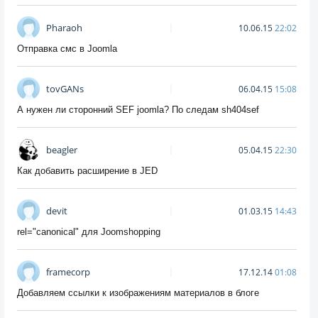
Pharaoh
10.06.15
22:02
Отправка смс в Joomla
tovGANs
06.04.15
15:08
А нужен ли сторонний SEF joomla? По следам sh404sef
beagler
05.04.15
22:30
Как добавить расширение в JED
devit
01.03.15
14:43
rel="canonical" для Joomshopping
framecorp
17.12.14
01:08
Добавляем ссылки к изображениям материалов в блоге