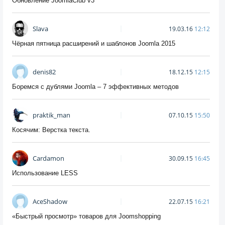
Обновление JoomlaClub v3
Slava
19.03.16
12:12
Чёрная пятница расширений и шаблонов Joomla 2015
denis82
18.12.15
12:15
Боремся с дублями Joomla – 7 эффективных методов
praktik_man
07.10.15
15:50
Косячим: Верстка текста.
Cardamon
30.09.15
16:45
Использование LESS
AceShadow
22.07.15
16:21
«Быстрый просмотр» товаров для Joomshopping