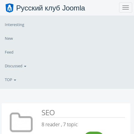
Русский клуб Joomla
Interesting
New
Feed
Discussed
TOP
SEO
8
reader , 7 topic