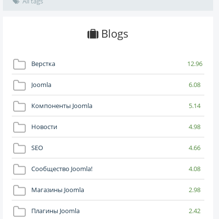
All tags
Blogs
Верстка
12.96
Joomla
6.08
Компоненты Joomla
5.14
Новости
4.98
SEO
4.66
Сообщество Joomla!
4.08
Магазины Joomla
2.98
Плагины Joomla
2.42