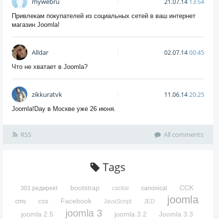
mywebru
21.07.14
13:54
Привлекам покупателей из социальных сетей в ваш интернет
магазин Joomla!
Alldar
02.07.14
00:45
Что не хватает в Joomla?
zikkuratvk
11.06.14
20:25
Joomla!Day в Москве уже 26 июня.
RSS
All comments
Tags
bootstrap
CCK
301 редирект
cackle
canonical
joomla
css
Facebook
cms
JavaScript
JED
joomla 3
joomla 2.5
joomla 3.2
Joomla 3.3