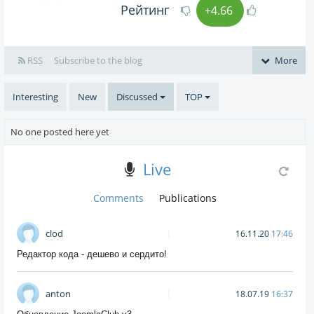
Рейтинг
+4.66
RSS
Subscribe to the blog
More
Interesting
New
Discussed
TOP
No one posted here yet
Live
Comments
Publications
clod
16.11.20
17:46
Редактор кода - дешево и сердито!
anton
18.07.19
16:37