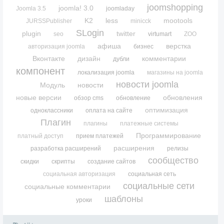
joomshopping
joomla! 3.0
Joomla 3.5
joomladay
K2
less
mootools
JURSSPublisher
minicck
SLogin
plugin
twitter
seo
virtumart
ZOO
афиша
верстка
авторизация joomla
бизнес
Вконтакте
дизайн
комментарии
дубли
компонент
локализация joomla
магазины на joomla
новости joomla
Модуль
новости
новые версии
обновления
обзор cms
обновление
оптимизация
одноклассники
оплата на сайте
Плагин
плагины
платежные системы
Программирование
платный доступ
прием платежей
расширения
разработка расширений
релизы
сообщество
скидки
скрипты
создание сайтов
социальная авторизация
социальная сеть
социальные сети
социальные комментарии
шаблоны
уроки