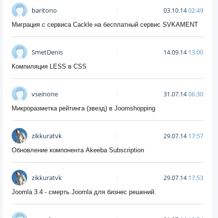
baritono
03.10.14
02:49
Миграция с сервиса Cackle на бесплатный сервис SVKAMENT
SmetDenis
14.09.14
13:00
Компиляция LESS в CSS
vseinone
31.07.14
06:30
Микроразметка рейтинга (звезд) в Joomshopping
zikkuratvk
29.07.14
17:57
Обновление компонента Akeeba Subscription
zikkuratvk
29.07.14
17:53
Joomla 3.4 - смерть Joomla для бизнес решений.