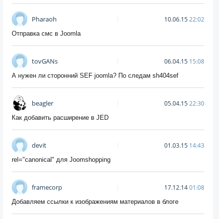
Pharaoh
10.06.15
22:02
Отправка смс в Joomla
tovGANs
06.04.15
15:08
А нужен ли сторонний SEF joomla? По следам sh404sef
beagler
05.04.15
22:30
Как добавить расширение в JED
devit
01.03.15
14:43
rel="canonical" для Joomshopping
framecorp
17.12.14
01:08
Добавляем ссылки к изображениям материалов в блоге