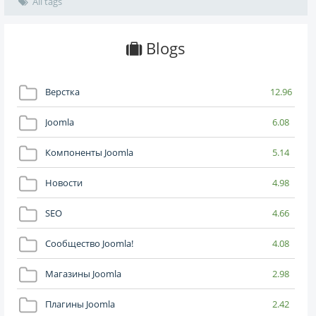
All tags
Blogs
Верстка
12.96
Joomla
6.08
Компоненты Joomla
5.14
Новости
4.98
SEO
4.66
Сообщество Joomla!
4.08
Магазины Joomla
2.98
Плагины Joomla
2.42