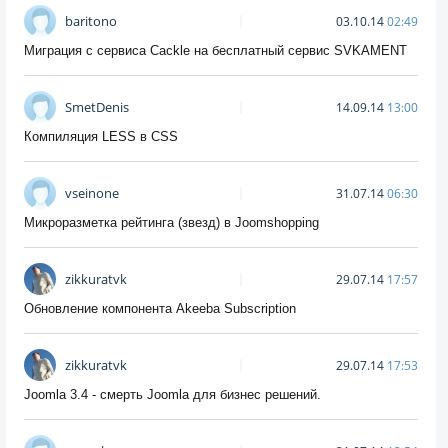
baritono
03.10.14
02:49
Миграция с сервиса Cackle на бесплатный сервис SVKAMENT
SmetDenis
14.09.14
13:00
Компиляция LESS в CSS
vseinone
31.07.14
06:30
Микроразметка рейтинга (звезд) в Joomshopping
zikkuratvk
29.07.14
17:57
Обновление компонента Akeeba Subscription
zikkuratvk
29.07.14
17:53
Joomla 3.4 - смерть Joomla для бизнес решений.