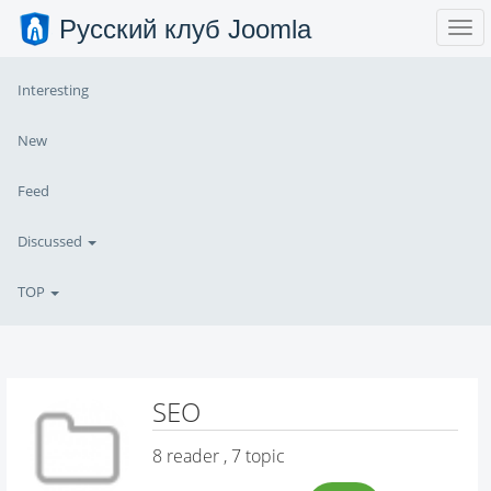
Русский клуб Joomla
Interesting
New
Feed
Discussed
TOP
SEO
8
reader , 7 topic