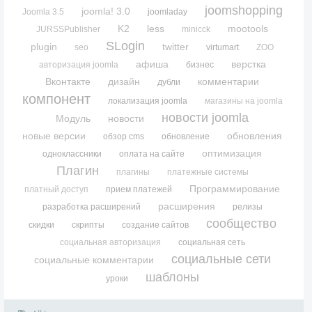
joomshopping
joomla! 3.0
Joomla 3.5
joomladay
K2
less
mootools
JURSSPublisher
minicck
SLogin
plugin
twitter
seo
virtumart
ZOO
афиша
верстка
авторизация joomla
бизнес
Вконтакте
дизайн
комментарии
дубли
компонент
локализация joomla
магазины на joomla
новости joomla
Модуль
новости
новые версии
обновления
обзор cms
обновление
оптимизация
одноклассники
оплата на сайте
Плагин
плагины
платежные системы
Программирование
платный доступ
прием платежей
расширения
разработка расширений
релизы
сообщество
скидки
скрипты
создание сайтов
социальная авторизация
социальная сеть
социальные сети
социальные комментарии
шаблоны
уроки