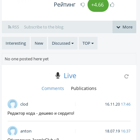
Рейтинг
+4.66
RSS
Subscribe to the blog
More
Interesting
New
Discussed
TOP
No one posted here yet
Live
Comments
Publications
clod
16.11.20
17:46
Редактор кода - дешево и сердито!
anton
18.07.19
16:37