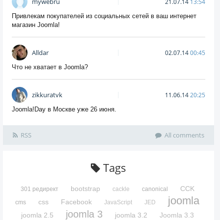
mywebru
21.07.14
13:54
Привлекам покупателей из социальных сетей в ваш интернет
магазин Joomla!
Alldar
02.07.14
00:45
Что не хватает в Joomla?
zikkuratvk
11.06.14
20:25
Joomla!Day в Москве уже 26 июня.
RSS
All comments
Tags
bootstrap
CCK
301 редирект
cackle
canonical
joomla
css
Facebook
cms
JavaScript
JED
joomla 3
joomla 2.5
joomla 3.2
Joomla 3.3