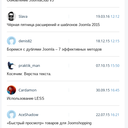
Обновление JoomlaClub v3
Slava
19.03.16
12:12
Чёрная пятница расширений и шаблонов Joomla 2015
denis82
18.12.15
12:15
Боремся с дублями Joomla – 7 эффективных методов
praktik_man
07.10.15
15:50
Косячим: Верстка текста.
Cardamon
30.09.15
16:45
Использование LESS
AceShadow
22.07.15
16:21
«Быстрый просмотр» товаров для Joomshopping