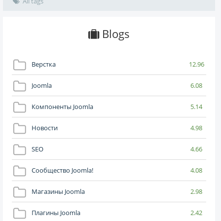
All tags
Blogs
Верстка
12.96
Joomla
6.08
Компоненты Joomla
5.14
Новости
4.98
SEO
4.66
Сообщество Joomla!
4.08
Магазины Joomla
2.98
Плагины Joomla
2.42