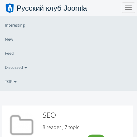
Русский клуб Joomla
Interesting
New
Feed
Discussed
TOP
SEO
8
reader , 7 topic