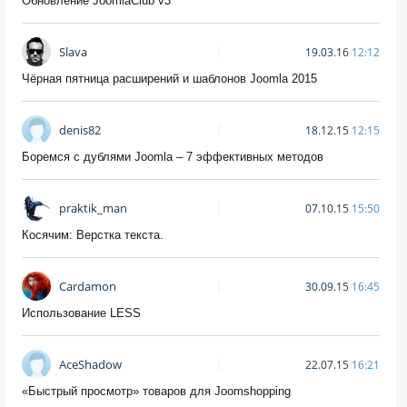
Обновление JoomlaClub v3
Slava
19.03.16
12:12
Чёрная пятница расширений и шаблонов Joomla 2015
denis82
18.12.15
12:15
Боремся с дублями Joomla – 7 эффективных методов
praktik_man
07.10.15
15:50
Косячим: Верстка текста.
Cardamon
30.09.15
16:45
Использование LESS
AceShadow
22.07.15
16:21
«Быстрый просмотр» товаров для Joomshopping