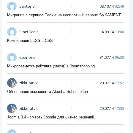
baritono
03.10.14
02:49
Миграция с сервиса Cackle на бесплатный сервис SVKAMENT
SmetDenis
14.09.14
13:00
Компиляция LESS в CSS
vseinone
31.07.14
06:30
Микроразметка рейтинга (звезд) в Joomshopping
zikkuratvk
29.07.14
17:57
Обновление компонента Akeeba Subscription
zikkuratvk
29.07.14
17:53
Joomla 3.4 - смерть Joomla для бизнес решений.