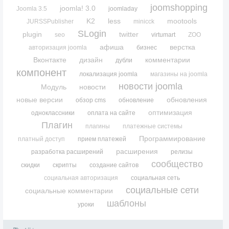
joomshopping
joomla! 3.0
Joomla 3.5
joomladay
K2
less
mootools
JURSSPublisher
minicck
SLogin
plugin
twitter
seo
virtumart
ZOO
афиша
верстка
авторизация joomla
бизнес
Вконтакте
дизайн
комментарии
дубли
компонент
локализация joomla
магазины на joomla
новости joomla
Модуль
новости
новые версии
обновления
обзор cms
обновление
оптимизация
одноклассники
оплата на сайте
Плагин
плагины
платежные системы
Программирование
платный доступ
прием платежей
расширения
разработка расширений
релизы
сообщество
скидки
скрипты
создание сайтов
социальная авторизация
социальная сеть
социальные сети
социальные комментарии
шаблоны
уроки