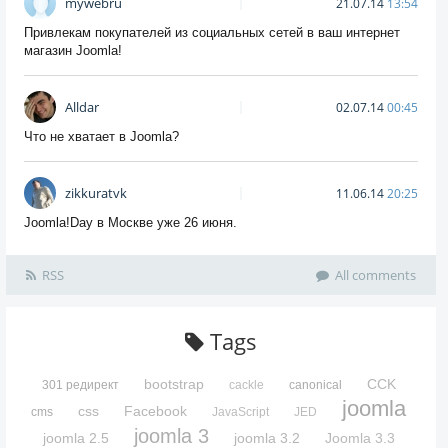
mywebru
21.07.14
13:54
Привлекам покупателей из социальных сетей в ваш интернет
магазин Joomla!
Alldar
02.07.14
00:45
Что не хватает в Joomla?
zikkuratvk
11.06.14
20:25
Joomla!Day в Москве уже 26 июня.
RSS
All comments
Tags
bootstrap
CCK
301 редирект
cackle
canonical
joomla
css
Facebook
cms
JavaScript
JED
joomla 3
joomla 2.5
joomla 3.2
Joomla 3.3