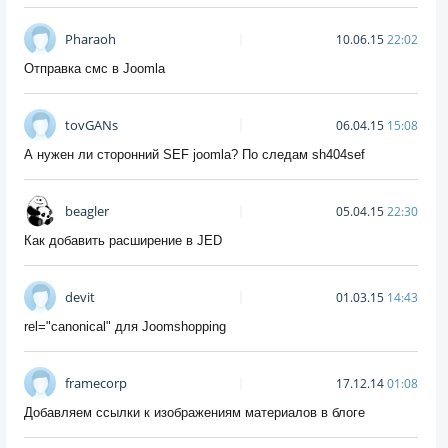
Pharaoh
10.06.15
22:02
Отправка смс в Joomla
tovGANs
06.04.15
15:08
А нужен ли сторонний SEF joomla? По следам sh404sef
beagler
05.04.15
22:30
Как добавить расширение в JED
devit
01.03.15
14:43
rel="canonical" для Joomshopping
framecorp
17.12.14
01:08
Добавляем ссылки к изображениям материалов в блоге