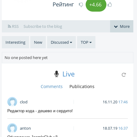
Рейтинг
+4.66
RSS
Subscribe to the blog
More
Interesting
New
Discussed
TOP
No one posted here yet
Live
Comments
Publications
clod
16.11.20
17:46
Редактор кода - дешево и сердито!
anton
18.07.19
16:37