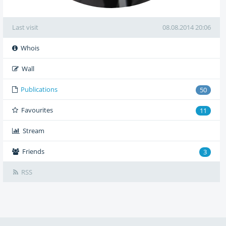
Last visit
08.08.2014 20:06
Whois
Wall
Publications
50
Favourites
11
Stream
Friends
3
RSS