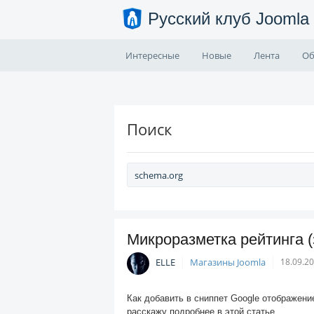
Русский клуб Joomla
Интересные
Новые
Лента
Об
Поиск
Микроразметка рейтинга (
ELLE
Магазины Joomla
18.09.2
Как добавить в сниппет Google отображени
расскажу подробнее в этой статье.