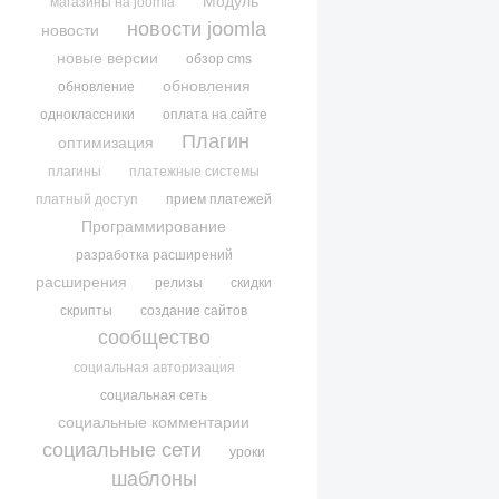
Модуль
магазины на joomla
новости joomla
новости
новые версии
обзор cms
обновления
обновление
одноклассники
оплата на сайте
Плагин
оптимизация
плагины
платежные системы
платный доступ
прием платежей
Программирование
разработка расширений
расширения
релизы
скидки
скрипты
создание сайтов
сообщество
социальная авторизация
социальная сеть
социальные комментарии
социальные сети
уроки
шаблоны