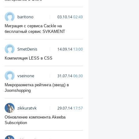
baritono
03.10.14
02:49
Миграция с сервиса Cackle на
бесплатный сервис SVKAMENT
SmetDenis
14.09.14
13:00
Компиляция LESS в CSS
vseinone
31.07.14
06:30
Микроразметка рейтинга (звезд) в
Joomshopping
zikkuratvk
29.07.14
17:57
Обновление компонента Akeeba
Subscription