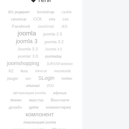
bootstrap
301 редирект
cackle
CCK
css
canonical
cms
Facebook
JavaScript
JED
joomla
joomla 2.5
joomla 3
joomla 3.2
Joomla 3.3
Joomla 3.5
joomla! 3.0
joomladay
joomshopping
JURSSPublisher
K2
less
mootools
minicck
SLogin
plugin
twitter
seo
virtumart
ZOO
афиша
авторизация joomla
верстка
Вконтакте
бизнес
дизайн
комментарии
дубли
компонент
локализация joomla