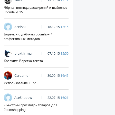
Slava
19.03.16
12:12
Чёрная пятница расширений и шаблонов
Joomla 2015
denis82
18.12.15
12:15
Боремся с дублями Joomla – 7
эффективных методов
praktik_man
07.10.15
15:50
Косячим: Верстка текста.
Cardamon
30.09.15
16:45
Использование LESS
AceShadow
22.07.15
16:21
«Быстрый просмотр» товаров для
Joomshopping