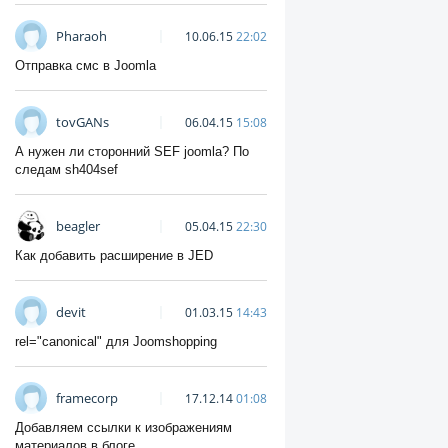
Pharaoh
10.06.15
22:02
Отправка смс в Joomla
tovGANs
06.04.15
15:08
А нужен ли сторонний SEF joomla? По
следам sh404sef
beagler
05.04.15
22:30
Как добавить расширение в JED
devit
01.03.15
14:43
rel="canonical" для Joomshopping
framecorp
17.12.14
01:08
Добавляем ссылки к изображениям
материалов в блоге