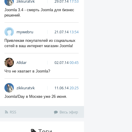
zikkuratvk
29.07.14
17:53
Joomla 3.4 - смерть Joomla для бизнес
решений.
mywebru
21.07.14
13:54
Привлекам покупателей из социальных
сетей в ваш интернет магазин Joomla!
Alldar
02.07.14
00:45
Что не хватает в Joomla?
zikkuratvk
11.06.14
20:25
Joomla!Day в Москве уже 26 июня.
RSS
Весь эфир
Теги