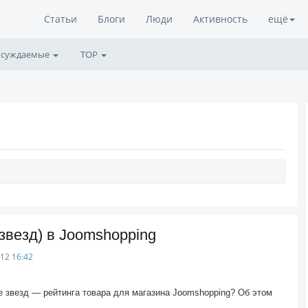
Статьи
Блоги
Люди
Активность
ещё
суждаемые
TOP
звезд) в Joomshopping
012
16:42
е звезд — рейтинга товара для магазина Joomshopping? Об этом