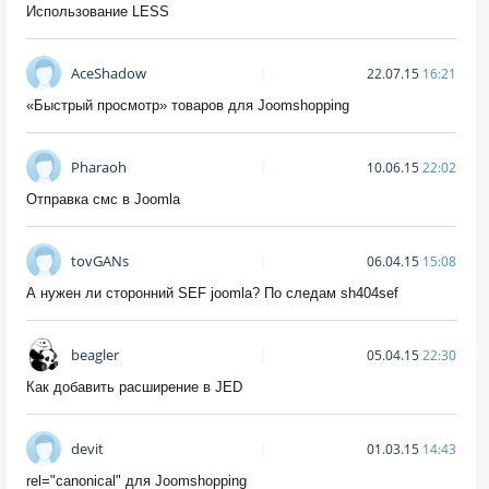
Использование LESS
AceShadow
22.07.15
16:21
«Быстрый просмотр» товаров для Joomshopping
Pharaoh
10.06.15
22:02
Отправка смс в Joomla
tovGANs
06.04.15
15:08
А нужен ли сторонний SEF joomla? По следам sh404sef
beagler
05.04.15
22:30
Как добавить расширение в JED
devit
01.03.15
14:43
rel="canonical" для Joomshopping