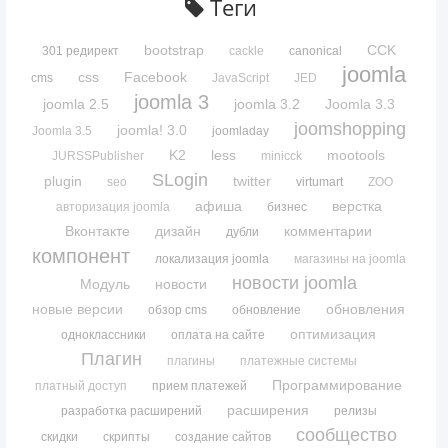
Теги
bootstrap
CCK
301 редирект
cackle
canonical
joomla
css
Facebook
cms
JavaScript
JED
joomla 3
joomla 2.5
joomla 3.2
Joomla 3.3
joomshopping
joomla! 3.0
Joomla 3.5
joomladay
K2
less
mootools
JURSSPublisher
minicck
SLogin
plugin
twitter
seo
virtumart
ZOO
афиша
верстка
авторизация joomla
бизнес
Вконтакте
дизайн
комментарии
дубли
компонент
локализация joomla
магазины на joomla
новости joomla
Модуль
новости
новые версии
обновления
обзор cms
обновление
оптимизация
одноклассники
оплата на сайте
Плагин
плагины
платежные системы
Программирование
платный доступ
прием платежей
расширения
разработка расширений
релизы
сообщество
скидки
скрипты
создание сайтов