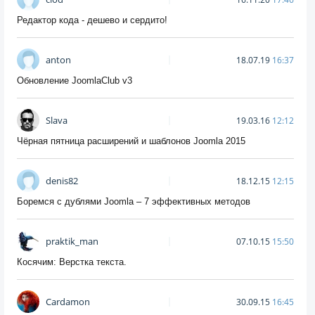
Редактор кода - дешево и сердито!
anton
18.07.19
16:37
Обновление JoomlaClub v3
Slava
19.03.16
12:12
Чёрная пятница расширений и шаблонов Joomla 2015
denis82
18.12.15
12:15
Боремся с дублями Joomla – 7 эффективных методов
praktik_man
07.10.15
15:50
Косячим: Верстка текста.
Cardamon
30.09.15
16:45