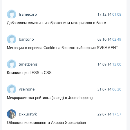
framecorp
17.12.14
01:08
Добавляем ссылки к изображениям материалов в блоге
baritono
03.10.14
02:49
Миграция с сервиса Cackle на бесплатный сервис SVKAMENT
SmetDenis
14.09.14
13:00
Компиляция LESS в CSS
vseinone
31.07.14
06:30
Микроразметка рейтинга (звезд) в Joomshopping
zikkuratvk
29.07.14
17:57
Обновление компонента Akeeba Subscription