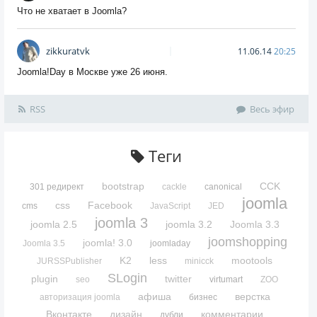
Что не хватает в Joomla?
zikkuratvk
11.06.14
20:25
Joomla!Day в Москве уже 26 июня.
RSS
Весь эфир
Теги
bootstrap
CCK
301 редирект
cackle
canonical
joomla
css
Facebook
cms
JavaScript
JED
joomla 3
joomla 2.5
joomla 3.2
Joomla 3.3
joomshopping
joomla! 3.0
Joomla 3.5
joomladay
K2
less
mootools
JURSSPublisher
minicck
SLogin
plugin
twitter
seo
virtumart
ZOO
афиша
верстка
авторизация joomla
бизнес
Вконтакте
дизайн
комментарии
дубли