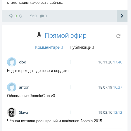
стало таким какое есть сейчас.
0
0
0
Прямой эфир
Комментарии
Публикации
clod
16.11.20
17:46
Редактор кода - дешево и сердито!
anton
18.07.19
16:37
Обновление JoomlaClub v3
Slava
19.03.16
12:12
Чёрная пятница расширений и шаблонов Joomla 2015