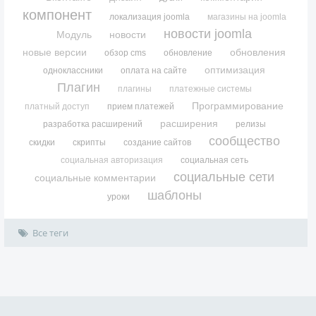
компонент
локализация joomla
магазины на joomla
новости joomla
Модуль
новости
новые версии
обновления
обзор cms
обновление
оптимизация
одноклассники
оплата на сайте
Плагин
плагины
платежные системы
Программирование
платный доступ
прием платежей
расширения
разработка расширений
релизы
сообщество
скидки
скрипты
создание сайтов
социальная авторизация
социальная сеть
социальные сети
социальные комментарии
шаблоны
уроки
Все теги