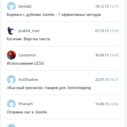
denis82
18.12.15
12:15
Боремся с дублями Joomla – 7 эффективных методов
praktik_man
07.10.15
15:50
Косячим: Верстка текста.
Cardamon
30.09.15
16:45
Использование LESS
AceShadow
22.07.15
16:21
«Быстрый просмотр» товаров для Joomshopping
Pharaoh
10.06.15
22:02
Отправка смс в Joomla