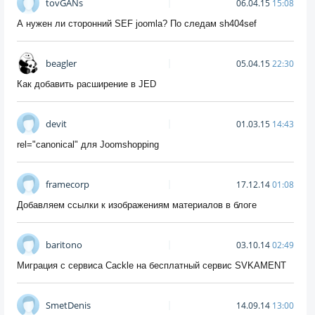
tovGANs
06.04.15
15:08
А нужен ли сторонний SEF joomla? По следам sh404sef
beagler
05.04.15
22:30
Как добавить расширение в JED
devit
01.03.15
14:43
rel="canonical" для Joomshopping
framecorp
17.12.14
01:08
Добавляем ссылки к изображениям материалов в блоге
baritono
03.10.14
02:49
Миграция с сервиса Cackle на бесплатный сервис SVKAMENT
SmetDenis
14.09.14
13:00