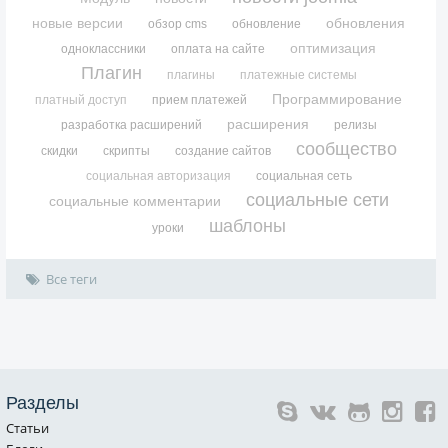
новые версии
обновления
обзор cms
обновление
оптимизация
одноклассники
оплата на сайте
Плагин
плагины
платежные системы
Программирование
платный доступ
прием платежей
расширения
разработка расширений
релизы
сообщество
скидки
скрипты
создание сайтов
социальная авторизация
социальная сеть
социальные сети
социальные комментарии
шаблоны
уроки
Все теги
Разделы
Статьи