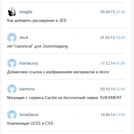
beagler
05.04.15
22:30
Как добавить расширение в JED
devit
01.03.15
14:43
rel="canonical" для Joomshopping
framecorp
17.12.14
01:08
Добавляем ссылки к изображениям материалов в блоге
baritono
03.10.14
02:49
Миграция с сервиса Cackle на бесплатный сервис SVKAMENT
SmetDenis
14.09.14
13:00
Компиляция LESS в CSS