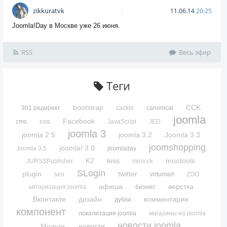
zikkuratvk
11.06.14
20:25
Joomla!Day в Москве уже 26 июня.
RSS
Весь эфир
Теги
bootstrap
CCK
301 редирект
cackle
canonical
joomla
css
Facebook
cms
JavaScript
JED
joomla 3
joomla 2.5
joomla 3.2
Joomla 3.3
joomshopping
joomla! 3.0
Joomla 3.5
joomladay
K2
less
mootools
JURSSPublisher
minicck
SLogin
plugin
twitter
seo
virtumart
ZOO
афиша
верстка
авторизация joomla
бизнес
Вконтакте
дизайн
комментарии
дубли
компонент
локализация joomla
магазины на joomla
новости joomla
Модуль
новости