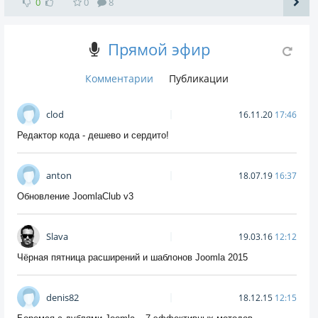
0
0
8
Прямой эфир
Комментарии
Публикации
clod
16.11.20
17:46
Редактор кода - дешево и сердито!
anton
18.07.19
16:37
Обновление JoomlaClub v3
Slava
19.03.16
12:12
Чёрная пятница расширений и шаблонов Joomla 2015
denis82
18.12.15
12:15