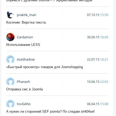
Боремся с дублями Joomla – 7 эффективных методов
praktik_man
07.10.15
15:50
Косячим: Верстка текста.
Cardamon
30.09.15
16:45
Использование LESS
AceShadow
22.07.15
16:21
«Быстрый просмотр» товаров для Joomshopping
Pharaoh
10.06.15
22:02
Отправка смс в Joomla
tovGANs
06.04.15
15:08
А нужен ли сторонний SEF joomla? По следам sh404sef