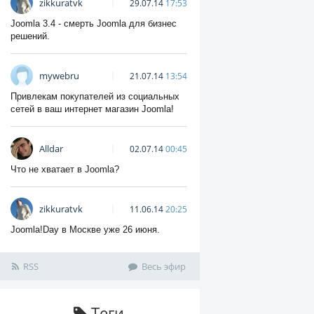
zikkuratvk
29.07.14
17:53
Joomla 3.4 - смерть Joomla для бизнес
решений.
mywebru
21.07.14
13:54
Привлекам покупателей из социальных
сетей в ваш интернет магазин Joomla!
Alldar
02.07.14
00:45
Что не хватает в Joomla?
zikkuratvk
11.06.14
20:25
Joomla!Day в Москве уже 26 июня.
RSS
Весь эфир
Теги