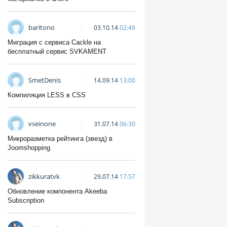
baritono
03.10.14
02:49
Миграция с сервиса Cackle на
бесплатный сервис SVKAMENT
SmetDenis
14.09.14
13:00
Компиляция LESS в CSS
vseinone
31.07.14
06:30
Микроразметка рейтинга (звезд) в
Joomshopping
zikkuratvk
29.07.14
17:57
Обновление компонента Akeeba
Subscription