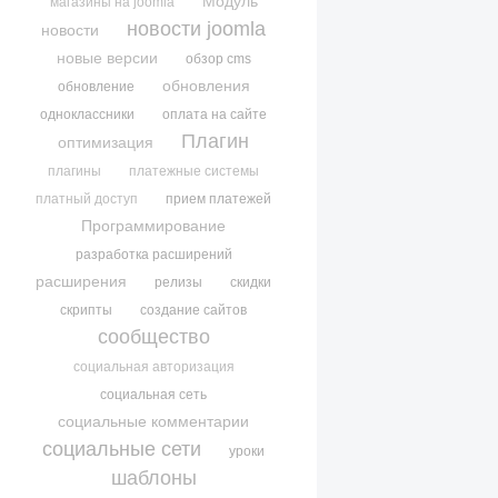
Модуль
магазины на joomla
новости joomla
новости
новые версии
обзор cms
обновления
обновление
одноклассники
оплата на сайте
Плагин
оптимизация
плагины
платежные системы
платный доступ
прием платежей
Программирование
разработка расширений
расширения
релизы
скидки
скрипты
создание сайтов
сообщество
социальная авторизация
социальная сеть
социальные комментарии
социальные сети
уроки
шаблоны