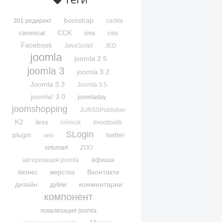
bootstrap
301 редирект
cackle
CCK
css
canonical
cms
Facebook
JavaScript
JED
joomla
joomla 2.5
joomla 3
joomla 3.2
Joomla 3.3
Joomla 3.5
joomla! 3.0
joomladay
joomshopping
JURSSPublisher
K2
less
mootools
minicck
SLogin
plugin
twitter
seo
virtumart
ZOO
афиша
авторизация joomla
верстка
Вконтакте
бизнес
дизайн
комментарии
дубли
компонент
локализация joomla