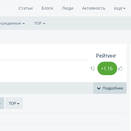
Статьи
Блоги
Люди
Активность
ещё
суждаемые
TOP
Рейтинг
и
+1.16
Подробнее
TOP