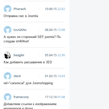
Pharaoh
10.06.15
22:02
Отправка смс в Joomla
tovGANs
06.04.15
15:08
А нужен ли сторонний SEF joomla? По
следам sh404sef
beagler
05.04.15
22:30
Как добавить расширение в JED
devit
01.03.15
14:43
rel="canonical" для Joomshopping
framecorp
17.12.14
01:08
Добавляем ссылки к изображениям
материалов в блоге