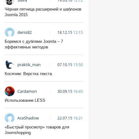
Slava
19.03.16
12:12
Чёрная пятница расширений и шаблонов
Joomla 2015
denis82
18.12.15
12:15
Боремся с дублями Joomla – 7
эффективных методов
praktik_man
07.10.15
15:50
Косячим: Верстка текста.
Cardamon
30.09.15
16:45
Использование LESS
AceShadow
22.07.15
16:21
«Быстрый просмотр» товаров для
Joomshopping