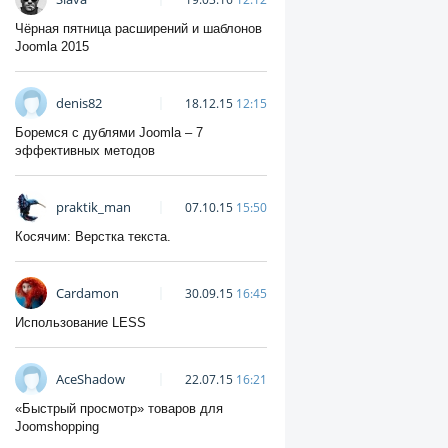
Чёрная пятница расширений и шаблонов
Joomla 2015
denis82
18.12.15
12:15
Боремся с дублями Joomla – 7
эффективных методов
praktik_man
07.10.15
15:50
Косячим: Верстка текста.
Cardamon
30.09.15
16:45
Использование LESS
AceShadow
22.07.15
16:21
«Быстрый просмотр» товаров для
Joomshopping