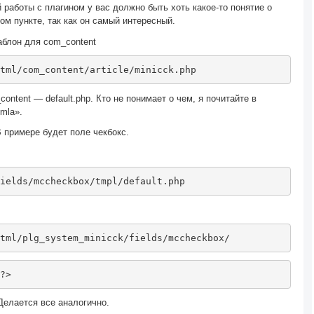
 работы с плагином у вас должно быть хоть какое-то понятие о
ом пункте, так как он самый интересный.
блон для com_content
tml
/
com_content
/
article
/
minicck
.
php
ntent — default.php. Кто не понимает о чем, я почитайте в
mla».
 примере будет поле чекбокс.
ields
/
mccheckbox
/
tmpl
/
default
.
php
tml
/
plg_system_minicck
/
fields
/
mccheckbox
/
?>
елается все аналогично.