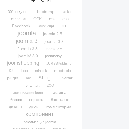
bootstrap
301 редирект
cackle
CCK
css
canonical
cms
Facebook
JavaScript
JED
joomla
joomla 2.5
joomla 3
joomla 3.2
Joomla 3.3
Joomla 3.5
joomla! 3.0
joomladay
joomshopping
JURSSPublisher
K2
less
mootools
minicck
SLogin
plugin
twitter
seo
virtumart
ZOO
афиша
авторизация joomla
верстка
Вконтакте
бизнес
дизайн
комментарии
дубли
компонент
локализация joomla