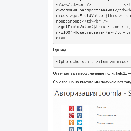
</a></td><br
/>
</t
d>
Условия распространения
</td><b
nicck
->
getFieldValue
(
$this
->
item
nbsp;&nbsp;
</td><br
/>
->
getFieldValue
(
$this
->
item
->
id
,
n-w100">Пожертвовать
</a></td><br
div>
Где код:
<?
php echo $this
->
item
->
minicck
-
Отвечает за вывод значение поля. field11 —
Собственно на выходе мы получем вот так