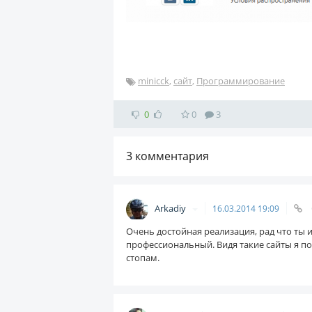
minicck
,
сайт
,
Программирование
0
0
3
3
комментария
Arkadiy
16.03.2014
19:09
Очень достойная реализация, рад что ты
профессиональный. Видя такие сайты я п
стопам.