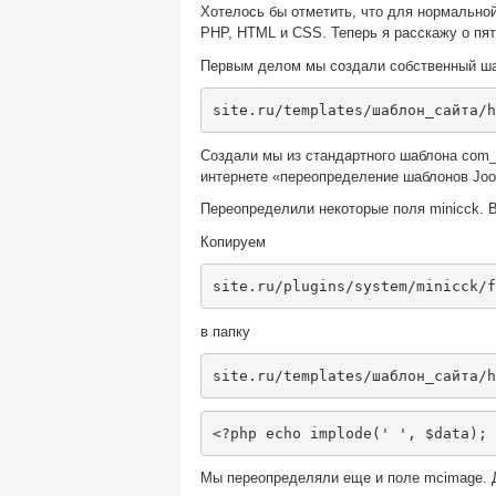
Хотелось бы отметить, что для нормальной
PHP, HTML и CSS. Теперь я расскажу о пят
Первым делом мы создали собственный ша
site
.
ru
/
templates
/шаблон
_
сайта/
h
Создали мы из стандартного шаблона com_co
интернете «переопределение шаблонов Joo
Переопределили некоторые поля minicck. В
Копируем
site
.
ru
/
plugins
/
system
/
minicck
/
f
в папку
site
.
ru
/
templates
/шаблон
_
сайта/
h
<?
php echo implode
(
' '
,
 $data
);
Мы переопределяли еще и поле mcimage. Д