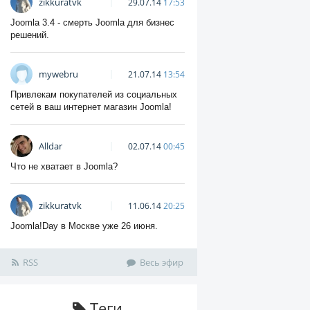
zikkuratvk
29.07.14
17:53
Joomla 3.4 - смерть Joomla для бизнес
решений.
mywebru
21.07.14
13:54
Привлекам покупателей из социальных
сетей в ваш интернет магазин Joomla!
Alldar
02.07.14
00:45
Что не хватает в Joomla?
zikkuratvk
11.06.14
20:25
Joomla!Day в Москве уже 26 июня.
RSS
Весь эфир
Теги