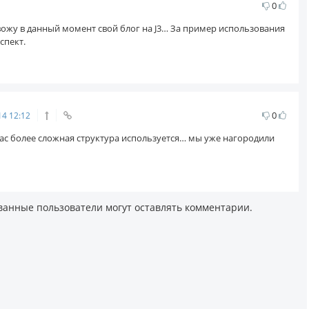
0
вожу в данный момент свой блог на J3… За пример использования
спект.
0
14
12:12
нас более сложная структура используется… мы уже нагородили
ванные пользователи могут оставлять комментарии.