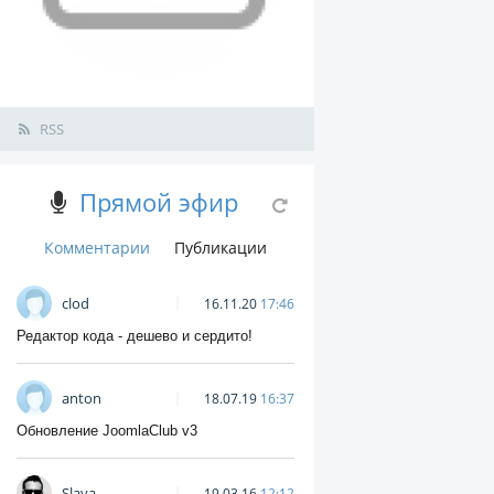
RSS
Прямой эфир
Комментарии
Публикации
clod
16.11.20
17:46
Редактор кода - дешево и сердито!
anton
18.07.19
16:37
Обновление JoomlaClub v3
Slava
19.03.16
12:12