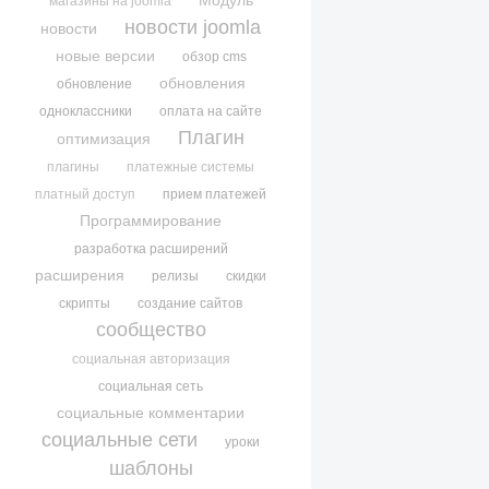
Модуль
магазины на joomla
новости joomla
новости
новые версии
обзор cms
обновления
обновление
одноклассники
оплата на сайте
Плагин
оптимизация
плагины
платежные системы
платный доступ
прием платежей
Программирование
разработка расширений
расширения
релизы
скидки
скрипты
создание сайтов
сообщество
социальная авторизация
социальная сеть
социальные комментарии
социальные сети
уроки
шаблоны