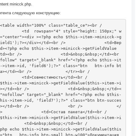
ent minicck.php.
онтента следующую конструкцию:
<table
width
=
"100%"
class
=
"table_ce"
><br
/
<td
rowspan
=
"4"
style
=
"
height
:
150px
;
"
w
=
"center"
><div
>
<?
php echo $this
->
item
->
minicck
->
g
ield1'
);?>
</div></td><br
/>
<td>
Вер
d>
<?
php echo $this
->
item
->
minicck
->
getFieldValue
td><br
/>
<td>
&nbsp;&nbsp;
</td><br
follow" target="_blank" href="
<?
php echo $this
->
it
->
item
->
id
,
'field6'
);?>
" class="btn   btn-info bt
a></td><br
/>
</tr><br
/
<td>
Совместимость
</td><br
/
$this
->
item
->
minicck
->
getFieldValue
(
$this
->
item
->
i
>
</td><br
/>
<td>
&nbsp;&nbsp;
</td><
"nofollow" target="_blank" href="
<?
php echo $this
-
his
->
item
->
id
,
'field7'
);?>
" class="btn btn-succes
></td><br
/>
<br
/>
</
>
<td>
Состав пакета
</td><br
/
$this
->
item
->
minicck
->
getFieldValue
(
$this
->
item
->
i
<td>
&nbsp;&nbsp;
</td><br
/
php echo $this
->
item
->
minicck
->
getFieldValue
(
$this
="btn   btn-info btn-small btn-w100">Документация