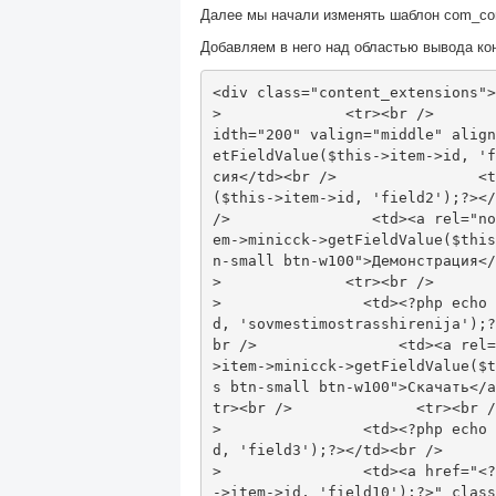
Далее мы начали изменять шаблон com_cont
Добавляем в него над областью вывода к
<div
class
=
"content_extensions"
>
>
<tr><br
/>
idth
=
"200"
valign
=
"middle"
align
etFieldValue
(
$this
->
item
->
id
,
'f
сия
</td><br
/>
<t
(
$this
->
item
->
id
,
'field2'
);?>
</
/>
<td>
<a rel="no
em
->
minicck
->
getFieldValue
(
$this
n-small btn-w100">Демонстрация
</
>
<tr><br
/>
>
<td>
<?
php echo 
d
,
'sovmestimostrasshirenija'
);?
br
/>
<td>
<a rel=
>
item
->
minicck
->
getFieldValue
(
$t
s btn-small btn-w100">Скачать
</a
tr><br
/>
<tr><br
/
>
<td>
<?
php echo 
d
,
'field3'
);?>
</td><br
/>
>
<td>
<a href="
<?
->
item
->
id
,
'field10'
);?>
" class