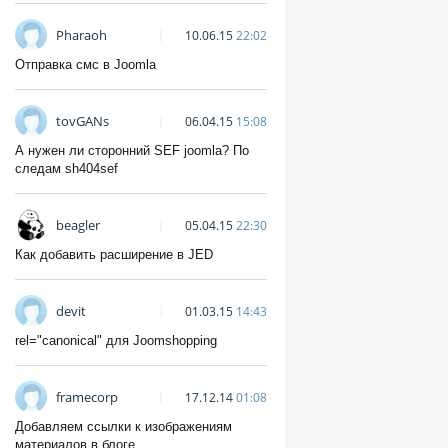
Pharaoh
10.06.15
22:02
Отправка смс в Joomla
tovGANs
06.04.15
15:08
А нужен ли сторонний SEF joomla? По
следам sh404sef
beagler
05.04.15
22:30
Как добавить расширение в JED
devit
01.03.15
14:43
rel="canonical" для Joomshopping
framecorp
17.12.14
01:08
Добавляем ссылки к изображениям
материалов в блоге