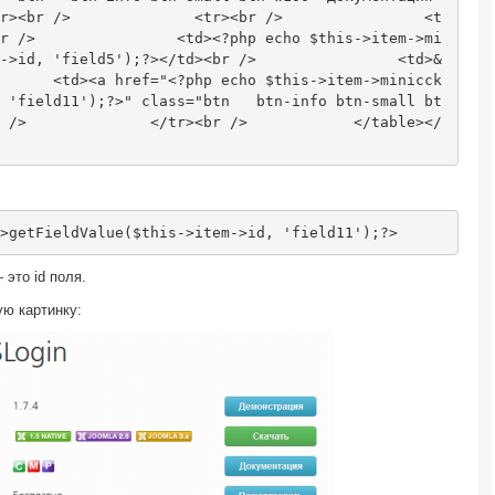
r><br
/>
<tr><br
/>
<t
r
/>
<td>
<?
php echo $this
->
item
->
mi
->
id
,
'field5'
);?>
</td><br
/>
<td>
&
<td>
<a href="
<?
php echo $this
->
item
->
minicck
'field11'
);?>
" class="btn   btn-info btn-small bt
/>
</tr><br
/>
</table></
>
getFieldValue
(
$this
->
item
->
id
,
'field11'
);?>
 это id поля.
ую картинку: