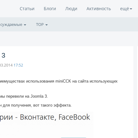
Статьи
Блоги
Люди
Активность
ещё
суждаемые
TOP
 3
03.2014
17:52
приемуществах использования miniCCK на сайта использующих
 мы перевели на Joomla 3.
н для получения, вот такого эффекта.