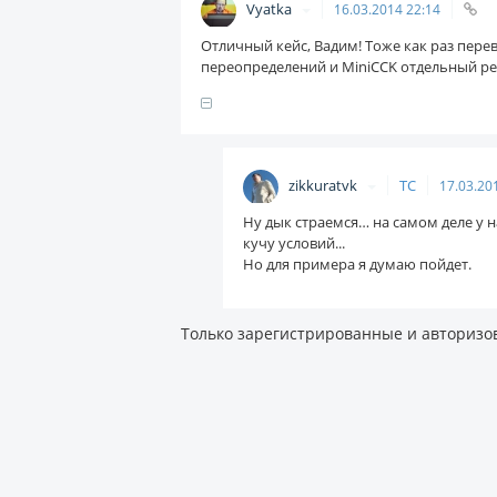
Vyatka
16.03.2014
22:14
Отличный кейс, Вадим! Тоже как раз пере
переопределений и MiniCCK отдельный ре
zikkuratvk
ТС
17.03.20
Ну дык страемся… на самом деле у 
кучу условий...
Но для примера я думаю пойдет.
Только зарегистрированные и авторизо