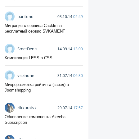
baritono
03.10.14
02:49
Миграция с сервиса Cackle на
бесплатный сервис SVKAMENT
SmetDenis
14.09.14
13:00
Компиляция LESS в CSS
vseinone
31.07.14
06:30
Микроразметка рейтинга (звезд) в
Joomshopping
zikkuratvk
29.07.14
17:57
Обновление компонента Akeeba
Subscription